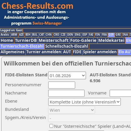
Logged on: Gast
Arabic
ARM
AZE
BIH
BUL
CAT
CHN
CRO
CZE
DEN
ENG
ESP
FAI
FIN
FRA
GER
GRE
INA
I
Home
TurnierDB
Meisterschaft
Foto-Galerie
Meldekartei
El
Turnierschach-Elozahl
Schnellschach-Elozahl
Allgemeines
Turnier anmelden: AUT
FIDE
Spieler anmelden
Elo AU
Willkommen bei den offiziellen Turnierscha
FIDE-Elolisten Stand
AUT-Elolisten Stand
6.936
Personennummer
Nachname
Vorname
Ebene
Bundesland
Spgem./Kreis/Verein
Nur "österreichische" Spieler (Land=A