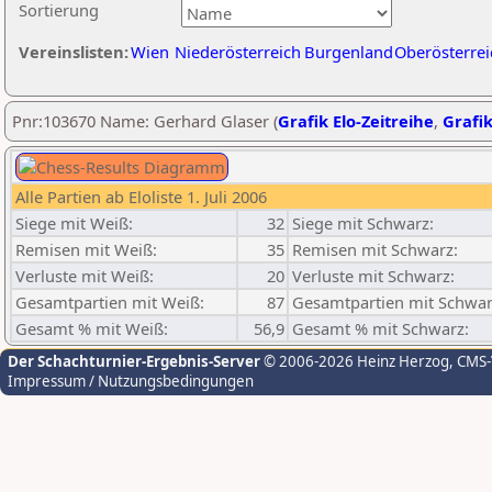
Sortierung
Vereinslisten:
Wien
Niederösterreich
Burgenland
Oberösterrei
Pnr:103670 Name: Gerhard Glaser (
Grafik Elo-Zeitreihe
,
Grafik
Alle Partien ab Eloliste 1. Juli 2006
Siege mit Weiß:
32
Siege mit Schwarz:
Remisen mit Weiß:
35
Remisen mit Schwarz:
Verluste mit Weiß:
20
Verluste mit Schwarz:
Gesamtpartien mit Weiß:
87
Gesamtpartien mit Schwar
Gesamt % mit Weiß:
56,9
Gesamt % mit Schwarz:
Der Schachturnier-Ergebnis-Server
© 2006-2026 Heinz Herzog
, CMS
Impressum / Nutzungsbedingungen