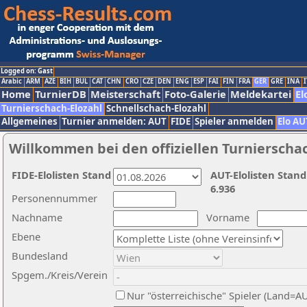
Logged on: Gast
Arabic
ARM
AZE
BIH
BUL
CAT
CHN
CRO
CZE
DEN
ENG
ESP
FAI
FIN
FRA
GER
GRE
INA
I
Home
TurnierDB
Meisterschaft
Foto-Galerie
Meldekartei
El
Turnierschach-Elozahl
Schnellschach-Elozahl
Allgemeines
Turnier anmelden: AUT
FIDE
Spieler anmelden
Elo AU
Willkommen bei den offiziellen Turnierscha
FIDE-Elolisten Stand
AUT-Elolisten Stand
6.936
Personennummer
Nachname
Vorname
Ebene
Bundesland
Spgem./Kreis/Verein
Nur "österreichische" Spieler (Land=A