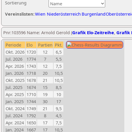
Sortierung
Vereinslisten:
Wien
Niederösterreich
Burgenland
Oberösterrei
Pnr:103596 Name: Arnold Gerold (
Grafik Elo-Zeitreihe
,
Grafik 
Periode
Elo
Partien
Pkt.
Okt. 2026
1720
12
6,5
Jul. 2026
1774
7
5,5
Apr. 2026
1743
12
7,5
Jan. 2026
1718
20
10,5
Okt. 2025
1678
21
10,5
Jul. 2025
1674
15
8,5
Apr. 2025
1710
19
10
Jan. 2025
1744
30
17
Okt. 2024
1749
21
9,5
Jul. 2024
1792
8
4,5
Apr. 2024
1650
17
7,5
Jan. 2024
1667
17
10,5