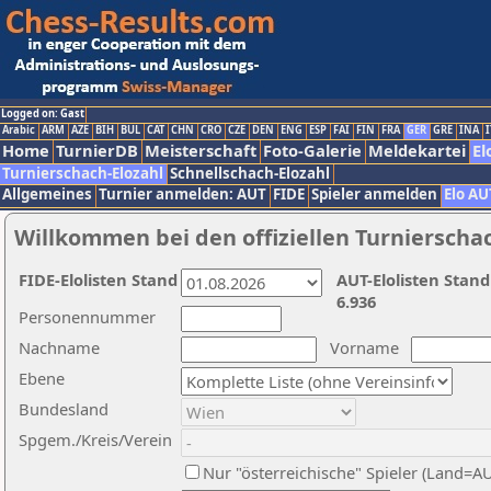
Logged on: Gast
Arabic
ARM
AZE
BIH
BUL
CAT
CHN
CRO
CZE
DEN
ENG
ESP
FAI
FIN
FRA
GER
GRE
INA
I
Home
TurnierDB
Meisterschaft
Foto-Galerie
Meldekartei
El
Turnierschach-Elozahl
Schnellschach-Elozahl
Allgemeines
Turnier anmelden: AUT
FIDE
Spieler anmelden
Elo AU
Willkommen bei den offiziellen Turnierscha
FIDE-Elolisten Stand
AUT-Elolisten Stand
6.936
Personennummer
Nachname
Vorname
Ebene
Bundesland
Spgem./Kreis/Verein
Nur "österreichische" Spieler (Land=A