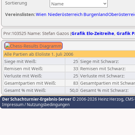
Sortierung
Vereinslisten:
Wien
Niederösterreich
Burgenland
Oberösterrei
Pnr:103525 Name: Stefan Gazos (
Grafik Elo-Zeitreihe
,
Grafik P
Alle Partien ab Eloliste 1. Juli 2006
Siege mit Weiß:
25
Siege mit Schwarz:
Remisen mit Weiß:
33
Remisen mit Schwarz:
Verluste mit Weiß:
25
Verluste mit Schwarz:
Gesamtpartien mit Weiß:
83
Gesamtpartien mit Schwar
Gesamt % mit Weiß:
50,0
Gesamt % mit Schwarz:
Der Schachturnier-Ergebnis-Server
© 2006-2026 Heinz Herzog
, CMS
Impressum / Nutzungsbedingungen