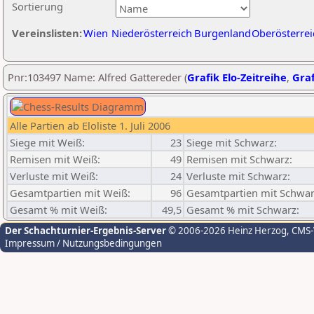
Sortierung
Vereinslisten:
Wien
Niederösterreich
Burgenland
Oberösterrei
Pnr:103497 Name: Alfred Gattereder (
Grafik Elo-Zeitreihe
,
Graf
Alle Partien ab Eloliste 1. Juli 2006
Siege mit Weiß:
23
Siege mit Schwarz:
Remisen mit Weiß:
49
Remisen mit Schwarz:
Verluste mit Weiß:
24
Verluste mit Schwarz:
Gesamtpartien mit Weiß:
96
Gesamtpartien mit Schwar
Gesamt % mit Weiß:
49,5
Gesamt % mit Schwarz:
Der Schachturnier-Ergebnis-Server
© 2006-2026 Heinz Herzog
, CMS
Impressum / Nutzungsbedingungen