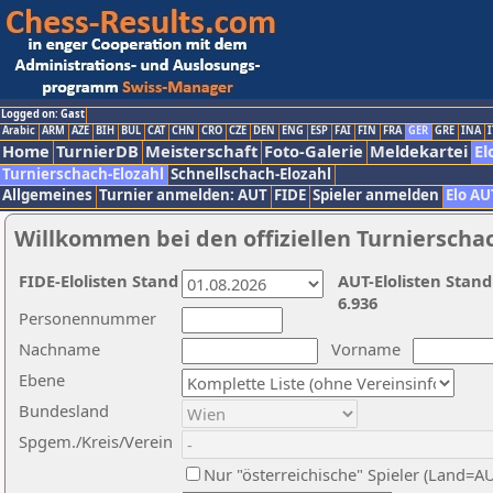
Logged on: Gast
Arabic
ARM
AZE
BIH
BUL
CAT
CHN
CRO
CZE
DEN
ENG
ESP
FAI
FIN
FRA
GER
GRE
INA
I
Home
TurnierDB
Meisterschaft
Foto-Galerie
Meldekartei
El
Turnierschach-Elozahl
Schnellschach-Elozahl
Allgemeines
Turnier anmelden: AUT
FIDE
Spieler anmelden
Elo AU
Willkommen bei den offiziellen Turnierscha
FIDE-Elolisten Stand
AUT-Elolisten Stand
6.936
Personennummer
Nachname
Vorname
Ebene
Bundesland
Spgem./Kreis/Verein
Nur "österreichische" Spieler (Land=A