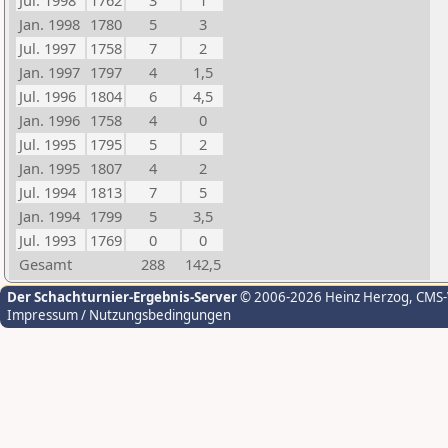
Jul. 1998
1762
3
1
Jan. 1998
1780
5
3
Jul. 1997
1758
7
2
Jan. 1997
1797
4
1,5
Jul. 1996
1804
6
4,5
Jan. 1996
1758
4
0
Jul. 1995
1795
5
2
Jan. 1995
1807
4
2
Jul. 1994
1813
7
5
Jan. 1994
1799
5
3,5
Jul. 1993
1769
0
0
Gesamt
288
142,5
Der Schachturnier-Ergebnis-Server
© 2006-2026 Heinz Herzog
, CMS
Impressum / Nutzungsbedingungen