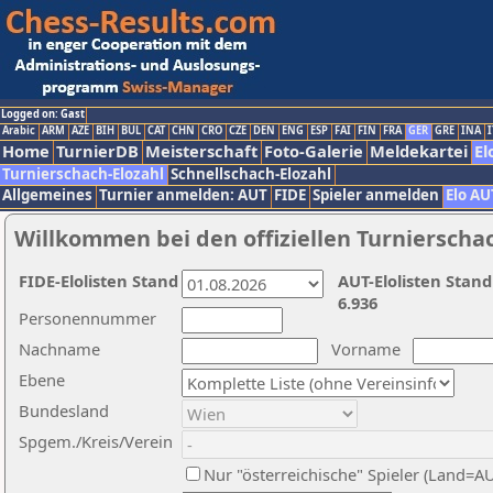
Logged on: Gast
Arabic
ARM
AZE
BIH
BUL
CAT
CHN
CRO
CZE
DEN
ENG
ESP
FAI
FIN
FRA
GER
GRE
INA
I
Home
TurnierDB
Meisterschaft
Foto-Galerie
Meldekartei
El
Turnierschach-Elozahl
Schnellschach-Elozahl
Allgemeines
Turnier anmelden: AUT
FIDE
Spieler anmelden
Elo AU
Willkommen bei den offiziellen Turnierscha
FIDE-Elolisten Stand
AUT-Elolisten Stand
6.936
Personennummer
Nachname
Vorname
Ebene
Bundesland
Spgem./Kreis/Verein
Nur "österreichische" Spieler (Land=A