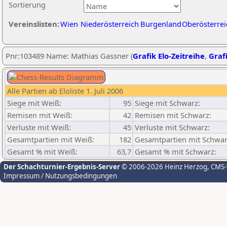
Sortierung
Vereinslisten:
Wien
Niederösterreich
Burgenland
Oberösterrei
Pnr:103489 Name: Mathias Gassner (
Grafik Elo-Zeitreihe
,
Grafi
Alle Partien ab Eloliste 1. Juli 2006
Siege mit Weiß:
95
Siege mit Schwarz:
Remisen mit Weiß:
42
Remisen mit Schwarz:
Verluste mit Weiß:
45
Verluste mit Schwarz:
Gesamtpartien mit Weiß:
182
Gesamtpartien mit Schwar
Gesamt % mit Weiß:
63,7
Gesamt % mit Schwarz:
Der Schachturnier-Ergebnis-Server
© 2006-2026 Heinz Herzog
, CMS
Impressum / Nutzungsbedingungen