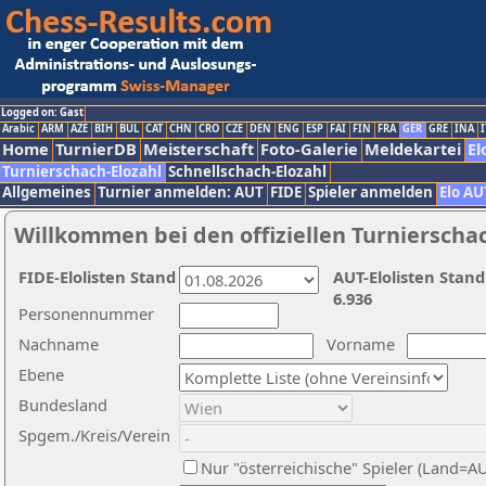
Logged on: Gast
Arabic
ARM
AZE
BIH
BUL
CAT
CHN
CRO
CZE
DEN
ENG
ESP
FAI
FIN
FRA
GER
GRE
INA
I
Home
TurnierDB
Meisterschaft
Foto-Galerie
Meldekartei
El
Turnierschach-Elozahl
Schnellschach-Elozahl
Allgemeines
Turnier anmelden: AUT
FIDE
Spieler anmelden
Elo AU
Willkommen bei den offiziellen Turnierscha
FIDE-Elolisten Stand
AUT-Elolisten Stand
6.936
Personennummer
Nachname
Vorname
Ebene
Bundesland
Spgem./Kreis/Verein
Nur "österreichische" Spieler (Land=A