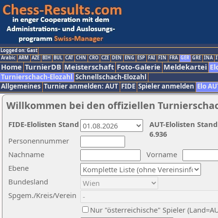
Logged on: Gast
Arabic
ARM
AZE
BIH
BUL
CAT
CHN
CRO
CZE
DEN
ENG
ESP
FAI
FIN
FRA
GER
GRE
INA
I
Home
TurnierDB
Meisterschaft
Foto-Galerie
Meldekartei
El
Turnierschach-Elozahl
Schnellschach-Elozahl
Allgemeines
Turnier anmelden: AUT
FIDE
Spieler anmelden
Elo AU
Willkommen bei den offiziellen Turnierscha
FIDE-Elolisten Stand
AUT-Elolisten Stand
6.936
Personennummer
Nachname
Vorname
Ebene
Bundesland
Spgem./Kreis/Verein
Nur "österreichische" Spieler (Land=A