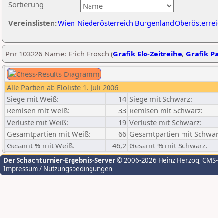
Sortierung
Vereinslisten:
Wien
Niederösterreich
Burgenland
Oberösterrei
Pnr:103226 Name: Erich Frosch (
Grafik Elo-Zeitreihe
,
Grafik Pa
Alle Partien ab Eloliste 1. Juli 2006
Siege mit Weiß:
14
Siege mit Schwarz:
Remisen mit Weiß:
33
Remisen mit Schwarz:
Verluste mit Weiß:
19
Verluste mit Schwarz:
Gesamtpartien mit Weiß:
66
Gesamtpartien mit Schwar
Gesamt % mit Weiß:
46,2
Gesamt % mit Schwarz:
Der Schachturnier-Ergebnis-Server
© 2006-2026 Heinz Herzog
, CMS
Impressum / Nutzungsbedingungen