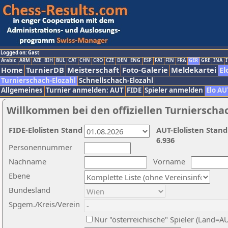
Logged on: Gast
Arabic
ARM
AZE
BIH
BUL
CAT
CHN
CRO
CZE
DEN
ENG
ESP
FAI
FIN
FRA
GER
GRE
INA
I
Home
TurnierDB
Meisterschaft
Foto-Galerie
Meldekartei
El
Turnierschach-Elozahl
Schnellschach-Elozahl
Allgemeines
Turnier anmelden: AUT
FIDE
Spieler anmelden
Elo AU
Willkommen bei den offiziellen Turnierscha
FIDE-Elolisten Stand
AUT-Elolisten Stand
6.936
Personennummer
Nachname
Vorname
Ebene
Bundesland
Spgem./Kreis/Verein
Nur "österreichische" Spieler (Land=A