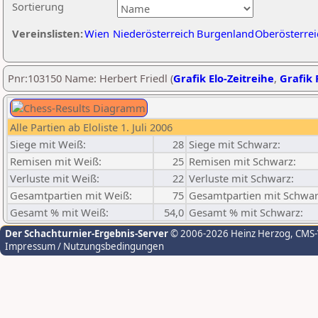
Sortierung
Vereinslisten:
Wien
Niederösterreich
Burgenland
Oberösterrei
Pnr:103150 Name: Herbert Friedl (
Grafik Elo-Zeitreihe
,
Grafik 
Alle Partien ab Eloliste 1. Juli 2006
Siege mit Weiß:
28
Siege mit Schwarz:
Remisen mit Weiß:
25
Remisen mit Schwarz:
Verluste mit Weiß:
22
Verluste mit Schwarz:
Gesamtpartien mit Weiß:
75
Gesamtpartien mit Schwar
Gesamt % mit Weiß:
54,0
Gesamt % mit Schwarz:
Der Schachturnier-Ergebnis-Server
© 2006-2026 Heinz Herzog
, CMS
Impressum / Nutzungsbedingungen