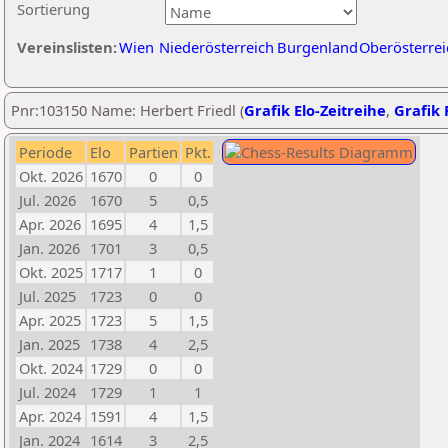
Sortierung
Vereinslisten:
Wien
Niederösterreich
Burgenland
Oberösterrei
Pnr:103150 Name: Herbert Friedl (
Grafik Elo-Zeitreihe
,
Grafik 
Periode
Elo
Partien
Pkt.
Okt. 2026
1670
0
0
Jul. 2026
1670
5
0,5
Apr. 2026
1695
4
1,5
Jan. 2026
1701
3
0,5
Okt. 2025
1717
1
0
Jul. 2025
1723
0
0
Apr. 2025
1723
5
1,5
Jan. 2025
1738
4
2,5
Okt. 2024
1729
0
0
Jul. 2024
1729
1
1
Apr. 2024
1591
4
1,5
Jan. 2024
1614
3
2,5