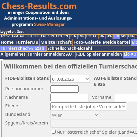
Logged on: Gast
Arabic
ARM
AZE
BIH
BUL
CAT
CHN
CRO
CZE
DEN
ENG
ESP
FAI
FIN
FRA
GER
GRE
INA
I
Home
TurnierDB
Meisterschaft
Foto-Galerie
Meldekartei
El
Turnierschach-Elozahl
Schnellschach-Elozahl
Allgemeines
Turnier anmelden: AUT
FIDE
Spieler anmelden
Elo AU
Willkommen bei den offiziellen Turnierscha
FIDE-Elolisten Stand
AUT-Elolisten Stand
6.936
Personennummer
Nachname
Vorname
Ebene
Bundesland
Spgem./Kreis/Verein
Nur "österreichische" Spieler (Land=A