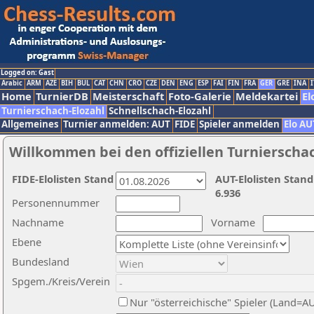
Logged on: Gast
Arabic
ARM
AZE
BIH
BUL
CAT
CHN
CRO
CZE
DEN
ENG
ESP
FAI
FIN
FRA
GER
GRE
INA
I
Home
TurnierDB
Meisterschaft
Foto-Galerie
Meldekartei
El
Turnierschach-Elozahl
Schnellschach-Elozahl
Allgemeines
Turnier anmelden: AUT
FIDE
Spieler anmelden
Elo AU
Willkommen bei den offiziellen Turnierscha
FIDE-Elolisten Stand
AUT-Elolisten Stand
6.936
Personennummer
Nachname
Vorname
Ebene
Bundesland
Spgem./Kreis/Verein
Nur "österreichische" Spieler (Land=A