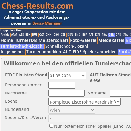
Logged on: Gast
Arabic
ARM
AZE
BIH
BUL
CAT
CHN
CRO
CZE
DEN
ENG
ESP
FAI
FIN
FRA
GER
GRE
INA
I
Home
TurnierDB
Meisterschaft
Foto-Galerie
Meldekartei
El
Turnierschach-Elozahl
Schnellschach-Elozahl
Allgemeines
Turnier anmelden: AUT
FIDE
Spieler anmelden
Elo AU
Willkommen bei den offiziellen Turnierscha
FIDE-Elolisten Stand
AUT-Elolisten Stand
6.936
Personennummer
Nachname
Vorname
Ebene
Bundesland
Spgem./Kreis/Verein
Nur "österreichische" Spieler (Land=A