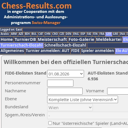
Logged on: Gast
Arabic
ARM
AZE
BIH
BUL
CAT
CHN
CRO
CZE
DEN
ENG
ESP
FAI
FIN
FRA
GER
GRE
INA
I
Home
TurnierDB
Meisterschaft
Foto-Galerie
Meldekartei
El
Turnierschach-Elozahl
Schnellschach-Elozahl
Allgemeines
Turnier anmelden: AUT
FIDE
Spieler anmelden
Elo AU
Willkommen bei den offiziellen Turnierscha
FIDE-Elolisten Stand
AUT-Elolisten Stand
6.936
Personennummer
Nachname
Vorname
Ebene
Bundesland
Spgem./Kreis/Verein
Nur "österreichische" Spieler (Land=A