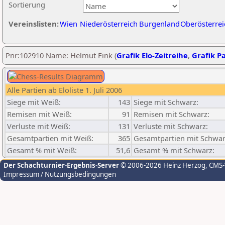
Sortierung
Vereinslisten:
Wien
Niederösterreich
Burgenland
Oberösterrei
Pnr:102910 Name: Helmut Fink (
Grafik Elo-Zeitreihe
,
Grafik Pa
Alle Partien ab Eloliste 1. Juli 2006
Siege mit Weiß:
143
Siege mit Schwarz:
Remisen mit Weiß:
91
Remisen mit Schwarz:
Verluste mit Weiß:
131
Verluste mit Schwarz:
Gesamtpartien mit Weiß:
365
Gesamtpartien mit Schwar
Gesamt % mit Weiß:
51,6
Gesamt % mit Schwarz:
Der Schachturnier-Ergebnis-Server
© 2006-2026 Heinz Herzog
, CMS
Impressum / Nutzungsbedingungen