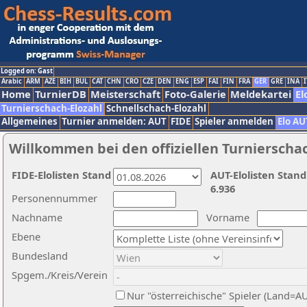
Logged on: Gast
Arabic
ARM
AZE
BIH
BUL
CAT
CHN
CRO
CZE
DEN
ENG
ESP
FAI
FIN
FRA
GER
GRE
INA
I
Home
TurnierDB
Meisterschaft
Foto-Galerie
Meldekartei
El
Turnierschach-Elozahl
Schnellschach-Elozahl
Allgemeines
Turnier anmelden: AUT
FIDE
Spieler anmelden
Elo AU
Willkommen bei den offiziellen Turnierscha
FIDE-Elolisten Stand
AUT-Elolisten Stand
6.936
Personennummer
Nachname
Vorname
Ebene
Bundesland
Spgem./Kreis/Verein
Nur "österreichische" Spieler (Land=A