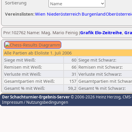
Sortierung
Vereinslisten:
Wien
Niederösterreich
Burgenland
Oberösterrei
Pnr:102762 Name: Mag. Mario Feinig (
Grafik Elo-Zeitreihe
,
Gra
Alle Partien ab Eloliste 1. Juli 2006
Siege mit Weiß:
60
Siege mit Schwarz:
Remisen mit Weiß:
66
Remisen mit Schwarz:
Verluste mit Weiß:
31
Verluste mit Schwarz:
Gesamtpartien mit Weiß:
157
Gesamtpartien mit Schwar
Gesamt % mit Weiß:
59,2
Gesamt % mit Schwarz:
Der Schachturnier-Ergebnis-Server
© 2006-2026 Heinz Herzog
, CMS
Impressum / Nutzungsbedingungen