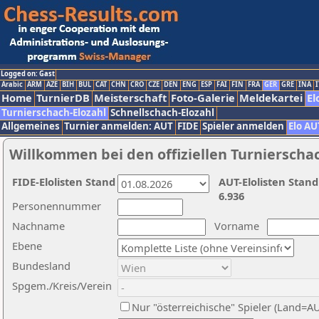
Logged on: Gast
Arabic
ARM
AZE
BIH
BUL
CAT
CHN
CRO
CZE
DEN
ENG
ESP
FAI
FIN
FRA
GER
GRE
INA
I
Home
TurnierDB
Meisterschaft
Foto-Galerie
Meldekartei
El
Turnierschach-Elozahl
Schnellschach-Elozahl
Allgemeines
Turnier anmelden: AUT
FIDE
Spieler anmelden
Elo AU
Willkommen bei den offiziellen Turnierscha
FIDE-Elolisten Stand
AUT-Elolisten Stand
6.936
Personennummer
Nachname
Vorname
Ebene
Bundesland
Spgem./Kreis/Verein
Nur "österreichische" Spieler (Land=A