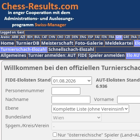
Logged on: Gast
Arabic
ARM
AZE
BIH
BUL
CAT
CHN
CRO
CZE
DEN
ENG
ESP
FAI
FIN
FRA
GER
GRE
INA
I
Home
TurnierDB
Meisterschaft
Foto-Galerie
Meldekartei
El
Turnierschach-Elozahl
Schnellschach-Elozahl
Allgemeines
Turnier anmelden: AUT
FIDE
Spieler anmelden
Elo AU
Willkommen bei den offiziellen Turnierscha
FIDE-Elolisten Stand
AUT-Elolisten Stand
6.936
Personennummer
Nachname
Vorname
Ebene
Bundesland
Spgem./Kreis/Verein
Nur "österreichische" Spieler (Land=A