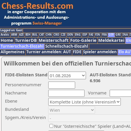
Logged on: Gast
Arabic
ARM
AZE
BIH
BUL
CAT
CHN
CRO
CZE
DEN
ENG
ESP
FAI
FIN
FRA
GER
GRE
INA
I
Home
TurnierDB
Meisterschaft
Foto-Galerie
Meldekartei
El
Turnierschach-Elozahl
Schnellschach-Elozahl
Allgemeines
Turnier anmelden: AUT
FIDE
Spieler anmelden
Elo AU
Willkommen bei den offiziellen Turnierscha
FIDE-Elolisten Stand
AUT-Elolisten Stand
6.936
Personennummer
Nachname
Vorname
Ebene
Bundesland
Spgem./Kreis/Verein
Nur "österreichische" Spieler (Land=A