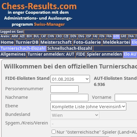
Logged on: Gast
Arabic
ARM
AZE
BIH
BUL
CAT
CHN
CRO
CZE
DEN
ENG
ESP
FAI
FIN
FRA
GER
GRE
INA
I
Home
TurnierDB
Meisterschaft
Foto-Galerie
Meldekartei
El
Turnierschach-Elozahl
Schnellschach-Elozahl
Allgemeines
Turnier anmelden: AUT
FIDE
Spieler anmelden
Elo AU
Willkommen bei den offiziellen Turnierscha
FIDE-Elolisten Stand
AUT-Elolisten Stand
6.936
Personennummer
Nachname
Vorname
Ebene
Bundesland
Spgem./Kreis/Verein
Nur "österreichische" Spieler (Land=A