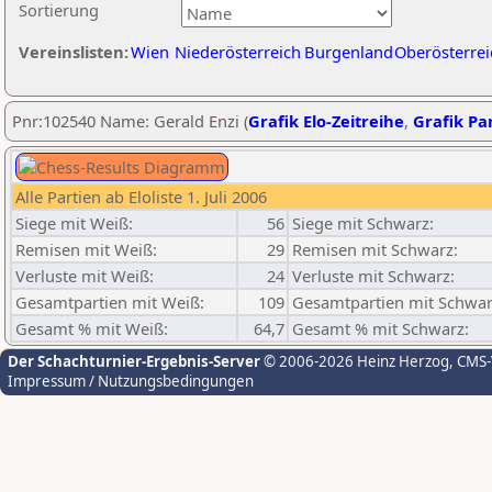
Sortierung
Vereinslisten:
Wien
Niederösterreich
Burgenland
Oberösterrei
Pnr:102540 Name: Gerald Enzi (
Grafik Elo-Zeitreihe
,
Grafik Par
Alle Partien ab Eloliste 1. Juli 2006
Siege mit Weiß:
56
Siege mit Schwarz:
Remisen mit Weiß:
29
Remisen mit Schwarz:
Verluste mit Weiß:
24
Verluste mit Schwarz:
Gesamtpartien mit Weiß:
109
Gesamtpartien mit Schwar
Gesamt % mit Weiß:
64,7
Gesamt % mit Schwarz:
Der Schachturnier-Ergebnis-Server
© 2006-2026 Heinz Herzog
, CMS
Impressum / Nutzungsbedingungen