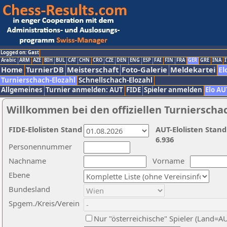
Logged on: Gast
Arabic
ARM
AZE
BIH
BUL
CAT
CHN
CRO
CZE
DEN
ENG
ESP
FAI
FIN
FRA
GER
GRE
INA
I
Home
TurnierDB
Meisterschaft
Foto-Galerie
Meldekartei
El
Turnierschach-Elozahl
Schnellschach-Elozahl
Allgemeines
Turnier anmelden: AUT
FIDE
Spieler anmelden
Elo AU
Willkommen bei den offiziellen Turnierscha
FIDE-Elolisten Stand
AUT-Elolisten Stand
6.936
Personennummer
Nachname
Vorname
Ebene
Bundesland
Spgem./Kreis/Verein
Nur "österreichische" Spieler (Land=A