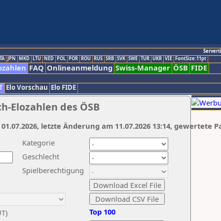
Servert
TA
JPN
MKD
LTU
NED
POL
POR
ROU
RUS
SRB
SVK
SWE
TUR
UKR
VIE
FontSize:11pt
ozahlen
FAQ
Onlineanmeldung
Swiss-Manager
ÖSB
FIDE
T
Elo Vorschau
Elo FIDE
ch-Elozahlen des ÖSB
 01.07.2026, letzte Änderung am 11.07.2026 13:14, gewertete P
Kategorie
Geschlecht
Spielberechtigung
Top 100
UT)