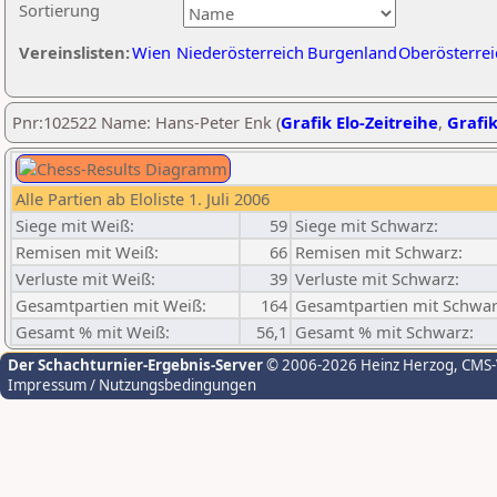
Sortierung
Vereinslisten:
Wien
Niederösterreich
Burgenland
Oberösterrei
Pnr:102522 Name: Hans-Peter Enk (
Grafik Elo-Zeitreihe
,
Grafik
Alle Partien ab Eloliste 1. Juli 2006
Siege mit Weiß:
59
Siege mit Schwarz:
Remisen mit Weiß:
66
Remisen mit Schwarz:
Verluste mit Weiß:
39
Verluste mit Schwarz:
Gesamtpartien mit Weiß:
164
Gesamtpartien mit Schwar
Gesamt % mit Weiß:
56,1
Gesamt % mit Schwarz:
Der Schachturnier-Ergebnis-Server
© 2006-2026 Heinz Herzog
, CMS
Impressum / Nutzungsbedingungen