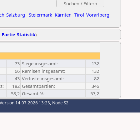
ch
Salzburg
Steiermark
Kärnten
Tirol
Vorarlberg
 Partie-Statistik
)
73
Siege insgesamt:
132
66
Remisen insgesamt:
132
43
Verluste insgesamt:
82
z:
182
Gesamtpartien:
346
58,2
Gesamt %:
57,2
-Version 14.07.2026 13:23, Node S2