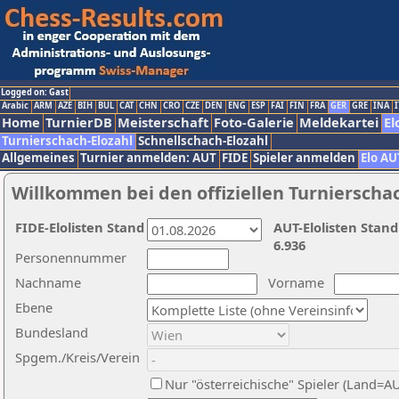
Logged on: Gast
Arabic
ARM
AZE
BIH
BUL
CAT
CHN
CRO
CZE
DEN
ENG
ESP
FAI
FIN
FRA
GER
GRE
INA
I
Home
TurnierDB
Meisterschaft
Foto-Galerie
Meldekartei
El
Turnierschach-Elozahl
Schnellschach-Elozahl
Allgemeines
Turnier anmelden: AUT
FIDE
Spieler anmelden
Elo AU
Willkommen bei den offiziellen Turnierscha
FIDE-Elolisten Stand
AUT-Elolisten Stand
6.936
Personennummer
Nachname
Vorname
Ebene
Bundesland
Spgem./Kreis/Verein
Nur "österreichische" Spieler (Land=A