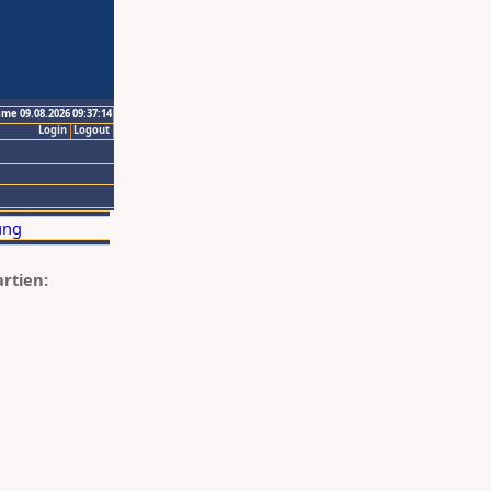
ime 09.08.2026 09:37:14
Login
Logout
artien: