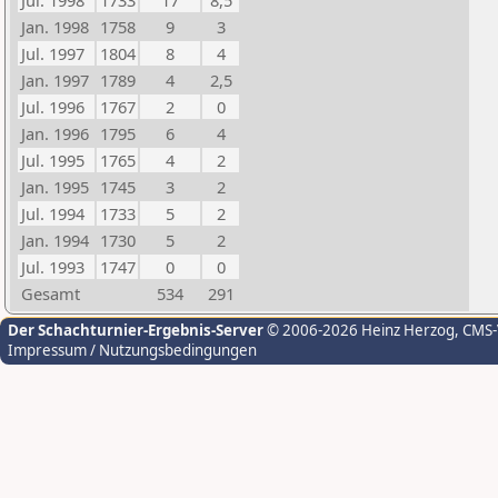
Jul. 1998
1733
17
8,5
Jan. 1998
1758
9
3
Jul. 1997
1804
8
4
Jan. 1997
1789
4
2,5
Jul. 1996
1767
2
0
Jan. 1996
1795
6
4
Jul. 1995
1765
4
2
Jan. 1995
1745
3
2
Jul. 1994
1733
5
2
Jan. 1994
1730
5
2
Jul. 1993
1747
0
0
Gesamt
534
291
Der Schachturnier-Ergebnis-Server
© 2006-2026 Heinz Herzog
, CMS
Impressum / Nutzungsbedingungen