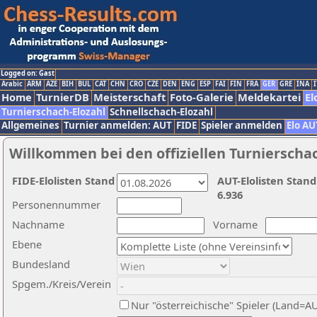
Logged on: Gast
Arabic
ARM
AZE
BIH
BUL
CAT
CHN
CRO
CZE
DEN
ENG
ESP
FAI
FIN
FRA
GER
GRE
INA
I
Home
TurnierDB
Meisterschaft
Foto-Galerie
Meldekartei
El
Turnierschach-Elozahl
Schnellschach-Elozahl
Allgemeines
Turnier anmelden: AUT
FIDE
Spieler anmelden
Elo AU
Willkommen bei den offiziellen Turnierscha
FIDE-Elolisten Stand
AUT-Elolisten Stand
6.936
Personennummer
Nachname
Vorname
Ebene
Bundesland
Spgem./Kreis/Verein
Nur "österreichische" Spieler (Land=A