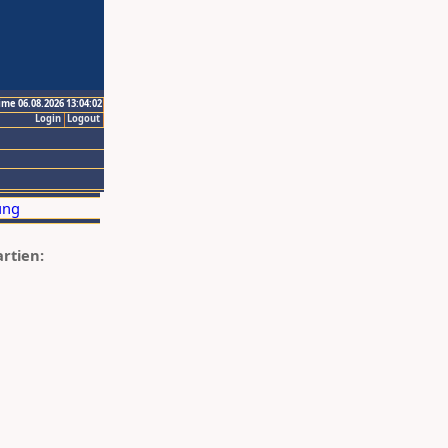
ime 06.08.2026 13:04:02
Login
Logout
artien: