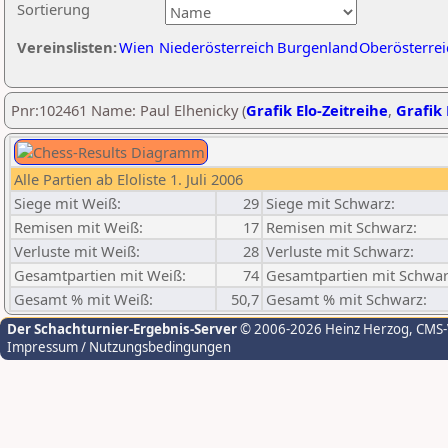
Sortierung
Vereinslisten:
Wien
Niederösterreich
Burgenland
Oberösterrei
Pnr:102461 Name: Paul Elhenicky (
Grafik Elo-Zeitreihe
,
Grafik 
Alle Partien ab Eloliste 1. Juli 2006
Siege mit Weiß:
29
Siege mit Schwarz:
Remisen mit Weiß:
17
Remisen mit Schwarz:
Verluste mit Weiß:
28
Verluste mit Schwarz:
Gesamtpartien mit Weiß:
74
Gesamtpartien mit Schwar
Gesamt % mit Weiß:
50,7
Gesamt % mit Schwarz:
Der Schachturnier-Ergebnis-Server
© 2006-2026 Heinz Herzog
, CMS
Impressum / Nutzungsbedingungen