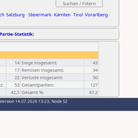
ch
Salzburg
Steiermark
Kärnten
Tirol
Vorarlberg
Partie-Statistik
)
14
Siege insgesamt:
43
17
Remisen insgesamt:
34
22
Verluste insgesamt:
50
z:
53
Gesamtpartien:
127
42,5
Gesamt %:
47,2
-Version 14.07.2026 13:23, Node S2