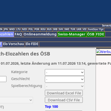
Servert
TA
JPN
MKD
LTU
NED
POL
POR
ROU
RUS
SRB
SVK
SWE
TUR
UKR
VIE
FontSize:11pt
ozahlen
FAQ
Onlineanmeldung
Swiss-Manager
ÖSB
FIDE
T
Elo Vorschau
Elo FIDE
ch-Elozahlen des ÖSB
 01.07.2026, letzte Änderung am 11.07.2026 13:14, gewertete P
Kategorie
Geschlecht
Spielberechtigung
Top 100
UT)