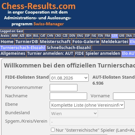
Logged on: Gast
Arabic
ARM
AZE
BIH
BUL
CAT
CHN
CRO
CZE
DEN
ENG
ESP
FAI
FIN
FRA
GER
GRE
INA
I
Home
TurnierDB
Meisterschaft
Foto-Galerie
Meldekartei
El
Turnierschach-Elozahl
Schnellschach-Elozahl
Allgemeines
Turnier anmelden: AUT
FIDE
Spieler anmelden
Elo AU
Willkommen bei den offiziellen Turnierscha
FIDE-Elolisten Stand
AUT-Elolisten Stand
6.936
Personennummer
Nachname
Vorname
Ebene
Bundesland
Spgem./Kreis/Verein
Nur "österreichische" Spieler (Land=A