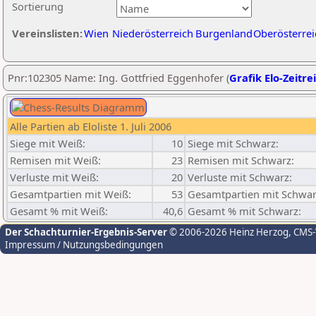
Sortierung
Vereinslisten:
Wien
Niederösterreich
Burgenland
Oberösterrei
Pnr:102305 Name: Ing. Gottfried Eggenhofer (
Grafik Elo-Zeitre
Alle Partien ab Eloliste 1. Juli 2006
Siege mit Weiß:
10
Siege mit Schwarz:
Remisen mit Weiß:
23
Remisen mit Schwarz:
Verluste mit Weiß:
20
Verluste mit Schwarz:
Gesamtpartien mit Weiß:
53
Gesamtpartien mit Schwar
Gesamt % mit Weiß:
40,6
Gesamt % mit Schwarz:
Der Schachturnier-Ergebnis-Server
© 2006-2026 Heinz Herzog
, CMS
Impressum / Nutzungsbedingungen