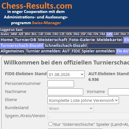
Logged on: Gast
Arabic
ARM
AZE
BIH
BUL
CAT
CHN
CRO
CZE
DEN
ENG
ESP
FAI
FIN
FRA
GER
GRE
INA
I
Home
TurnierDB
Meisterschaft
Foto-Galerie
Meldekartei
El
Turnierschach-Elozahl
Schnellschach-Elozahl
Allgemeines
Turnier anmelden: AUT
FIDE
Spieler anmelden
Elo AU
Willkommen bei den offiziellen Turnierscha
FIDE-Elolisten Stand
AUT-Elolisten Stand
6.936
Personennummer
Nachname
Vorname
Ebene
Bundesland
Spgem./Kreis/Verein
Nur "österreichische" Spieler (Land=A