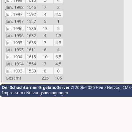
Jul. 1998
1613
5
4
Jan. 1998
1546
7
2
Jul. 1997
1592
4
2,5
Jan. 1997
1557
5
1
Jul. 1996
1586
13
5
Jan. 1996
1632
4
1,5
Jul. 1995
1638
7
4,5
Jan. 1995
1611
6
4
Jul. 1994
1615
10
6,5
Jan. 1994
1554
7
4,5
Jul. 1993
1539
0
0
Gesamt
225
105
Der Schachturnier-Ergebnis-Server
© 2006-2026 Heinz Herzog
, CMS
Impressum / Nutzungsbedingungen