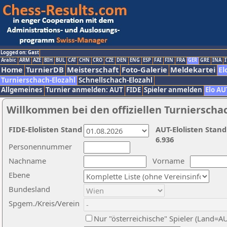
Logged on: Gast
Arabic
ARM
AZE
BIH
BUL
CAT
CHN
CRO
CZE
DEN
ENG
ESP
FAI
FIN
FRA
GER
GRE
INA
I
Home
TurnierDB
Meisterschaft
Foto-Galerie
Meldekartei
El
Turnierschach-Elozahl
Schnellschach-Elozahl
Allgemeines
Turnier anmelden: AUT
FIDE
Spieler anmelden
Elo AU
Willkommen bei den offiziellen Turnierscha
FIDE-Elolisten Stand
AUT-Elolisten Stand
6.936
Personennummer
Nachname
Vorname
Ebene
Bundesland
Spgem./Kreis/Verein
Nur "österreichische" Spieler (Land=A