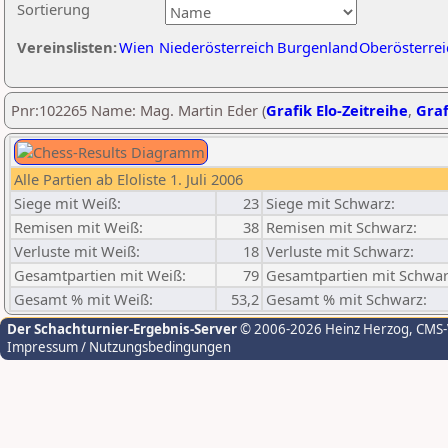
Sortierung
Vereinslisten:
Wien
Niederösterreich
Burgenland
Oberösterrei
Pnr:102265 Name: Mag. Martin Eder (
Grafik Elo-Zeitreihe
,
Graf
Alle Partien ab Eloliste 1. Juli 2006
Siege mit Weiß:
23
Siege mit Schwarz:
Remisen mit Weiß:
38
Remisen mit Schwarz:
Verluste mit Weiß:
18
Verluste mit Schwarz:
Gesamtpartien mit Weiß:
79
Gesamtpartien mit Schwar
Gesamt % mit Weiß:
53,2
Gesamt % mit Schwarz:
Der Schachturnier-Ergebnis-Server
© 2006-2026 Heinz Herzog
, CMS
Impressum / Nutzungsbedingungen