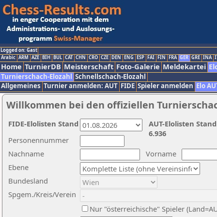
Logged on: Gast
Arabic
ARM
AZE
BIH
BUL
CAT
CHN
CRO
CZE
DEN
ENG
ESP
FAI
FIN
FRA
GER
GRE
INA
I
Home
TurnierDB
Meisterschaft
Foto-Galerie
Meldekartei
El
Turnierschach-Elozahl
Schnellschach-Elozahl
Allgemeines
Turnier anmelden: AUT
FIDE
Spieler anmelden
Elo AU
Willkommen bei den offiziellen Turnierscha
FIDE-Elolisten Stand
AUT-Elolisten Stand
6.936
Personennummer
Nachname
Vorname
Ebene
Bundesland
Spgem./Kreis/Verein
Nur "österreichische" Spieler (Land=A