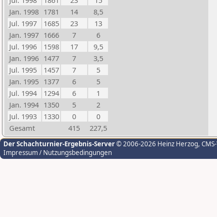
Jul. 1998
1861
23
15
Jan. 1998
1781
14
8,5
Jul. 1997
1685
23
13
Jan. 1997
1666
7
6
Jul. 1996
1598
17
9,5
Jan. 1996
1477
7
3,5
Jul. 1995
1457
7
5
Jan. 1995
1377
6
5
Jul. 1994
1294
6
1
Jan. 1994
1350
5
2
Jul. 1993
1330
0
0
Gesamt
415
227,5
Der Schachturnier-Ergebnis-Server
© 2006-2026 Heinz Herzog
, CMS
Impressum / Nutzungsbedingungen