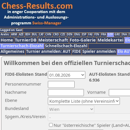
Logged on: Gast
Arabic
ARM
AZE
BIH
BUL
CAT
CHN
CRO
CZE
DEN
ENG
ESP
FAI
FIN
FRA
GER
GRE
INA
I
Home
TurnierDB
Meisterschaft
Foto-Galerie
Meldekartei
El
Turnierschach-Elozahl
Schnellschach-Elozahl
Allgemeines
Turnier anmelden: AUT
FIDE
Spieler anmelden
Elo AU
Willkommen bei den offiziellen Turnierscha
FIDE-Elolisten Stand
AUT-Elolisten Stand
6.936
Personennummer
Nachname
Vorname
Ebene
Bundesland
Spgem./Kreis/Verein
Nur "österreichische" Spieler (Land=A