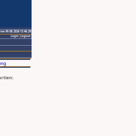
ime 09.08.2026 13:46:29
Login
Logout
artien: