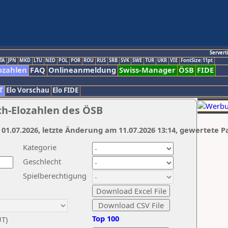
Servert
TA
JPN
MKD
LTU
NED
POL
POR
ROU
RUS
SRB
SVK
SWE
TUR
UKR
VIE
FontSize:11pt
ozahlen
FAQ
Onlineanmeldung
Swiss-Manager
ÖSB
FIDE
T
Elo Vorschau
Elo FIDE
ch-Elozahlen des ÖSB
 01.07.2026, letzte Änderung am 11.07.2026 13:14, gewertete P
Kategorie
Geschlecht
Spielberechtigung
Top 100
UT)