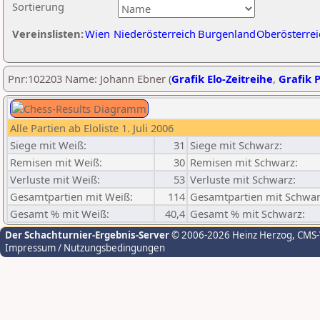
Sortierung
Vereinslisten:
Wien
Niederösterreich
Burgenland
Oberösterrei
Pnr:102203 Name: Johann Ebner (
Grafik Elo-Zeitreihe
,
Grafik P
Alle Partien ab Eloliste 1. Juli 2006
Siege mit Weiß:
31
Siege mit Schwarz:
Remisen mit Weiß:
30
Remisen mit Schwarz:
Verluste mit Weiß:
53
Verluste mit Schwarz:
Gesamtpartien mit Weiß:
114
Gesamtpartien mit Schwar
Gesamt % mit Weiß:
40,4
Gesamt % mit Schwarz:
Der Schachturnier-Ergebnis-Server
© 2006-2026 Heinz Herzog
, CMS
Impressum / Nutzungsbedingungen