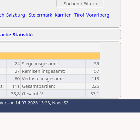
ch
Salzburg
Steiermark
Kärnten
Tirol
Vorarlberg
artie-Statistik
)
24
Siege insgesamt:
55
27
Remisen insgesamt:
57
60
Verluste insgesamt:
113
z:
111
Gesamtpartien:
225
33,8
Gesamt %:
37,1
-Version 14.07.2026 13:23, Node S2