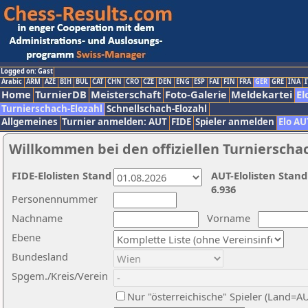
Logged on: Gast
Arabic
ARM
AZE
BIH
BUL
CAT
CHN
CRO
CZE
DEN
ENG
ESP
FAI
FIN
FRA
GER
GRE
INA
I
Home
TurnierDB
Meisterschaft
Foto-Galerie
Meldekartei
El
Turnierschach-Elozahl
Schnellschach-Elozahl
Allgemeines
Turnier anmelden: AUT
FIDE
Spieler anmelden
Elo AU
Willkommen bei den offiziellen Turnierscha
FIDE-Elolisten Stand
AUT-Elolisten Stand
6.936
Personennummer
Nachname
Vorname
Ebene
Bundesland
Spgem./Kreis/Verein
Nur "österreichische" Spieler (Land=A