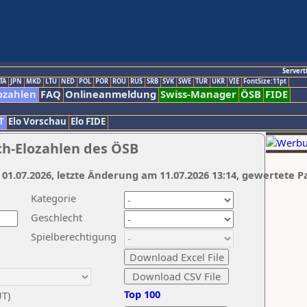
Servert
TA
JPN
MKD
LTU
NED
POL
POR
ROU
RUS
SRB
SVK
SWE
TUR
UKR
VIE
FontSize:11pt
ozahlen
FAQ
Onlineanmeldung
Swiss-Manager
ÖSB
FIDE
T
Elo Vorschau
Elo FIDE
ch-Elozahlen des ÖSB
 01.07.2026, letzte Änderung am 11.07.2026 13:14, gewertete P
Kategorie
Geschlecht
Spielberechtigung
Top 100
UT)