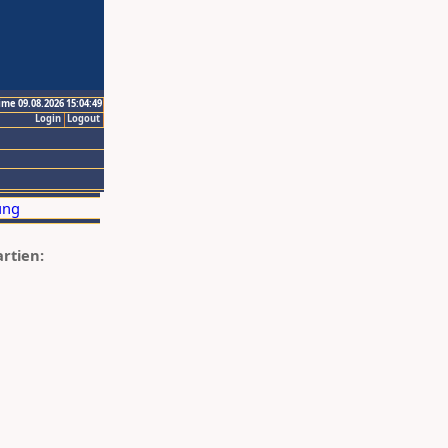
ime 09.08.2026 15:04:49
Login
Logout
artien: