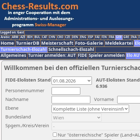
Logged on: Gast
Arabic
ARM
AZE
BIH
BUL
CAT
CHN
CRO
CZE
DEN
ENG
ESP
FAI
FIN
FRA
GER
GRE
INA
I
Home
TurnierDB
Meisterschaft
Foto-Galerie
Meldekartei
El
Turnierschach-Elozahl
Schnellschach-Elozahl
Allgemeines
Turnier anmelden: AUT
FIDE
Spieler anmelden
Elo AU
Willkommen bei den offiziellen Turnierscha
FIDE-Elolisten Stand
AUT-Elolisten Stand
6.936
Personennummer
Nachname
Vorname
Ebene
Bundesland
Spgem./Kreis/Verein
Nur "österreichische" Spieler (Land=A