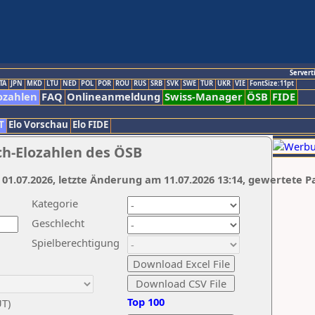
Servert
TA
JPN
MKD
LTU
NED
POL
POR
ROU
RUS
SRB
SVK
SWE
TUR
UKR
VIE
FontSize:11pt
ozahlen
FAQ
Onlineanmeldung
Swiss-Manager
ÖSB
FIDE
T
Elo Vorschau
Elo FIDE
ch-Elozahlen des ÖSB
 01.07.2026, letzte Änderung am 11.07.2026 13:14, gewertete P
Kategorie
Geschlecht
Spielberechtigung
Top 100
UT)