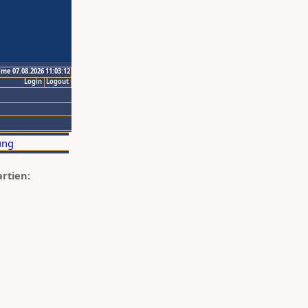
ime 07.08.2026 11:03:12
Login
Logout
artien: