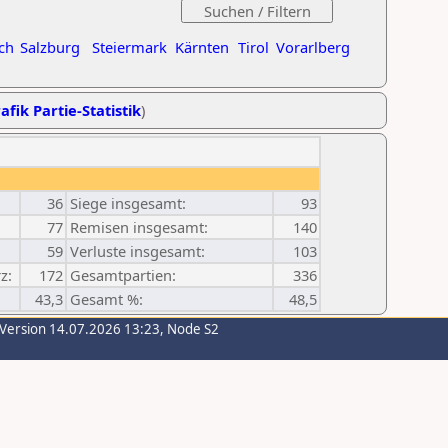
ch
Salzburg
Steiermark
Kärnten
Tirol
Vorarlberg
afik Partie-Statistik
)
36
Siege insgesamt:
93
77
Remisen insgesamt:
140
59
Verluste insgesamt:
103
z:
172
Gesamtpartien:
336
43,3
Gesamt %:
48,5
-Version 14.07.2026 13:23, Node S2