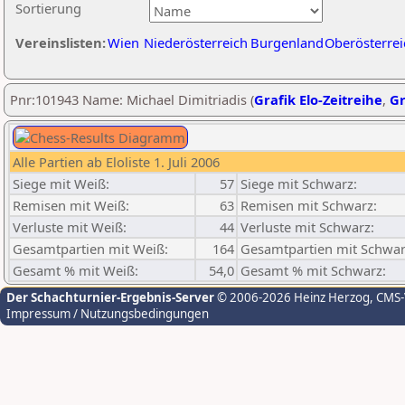
Sortierung
Vereinslisten:
Wien
Niederösterreich
Burgenland
Oberösterrei
Pnr:101943 Name: Michael Dimitriadis (
Grafik Elo-Zeitreihe
,
Gr
Alle Partien ab Eloliste 1. Juli 2006
Siege mit Weiß:
57
Siege mit Schwarz:
Remisen mit Weiß:
63
Remisen mit Schwarz:
Verluste mit Weiß:
44
Verluste mit Schwarz:
Gesamtpartien mit Weiß:
164
Gesamtpartien mit Schwar
Gesamt % mit Weiß:
54,0
Gesamt % mit Schwarz:
Der Schachturnier-Ergebnis-Server
© 2006-2026 Heinz Herzog
, CMS
Impressum / Nutzungsbedingungen