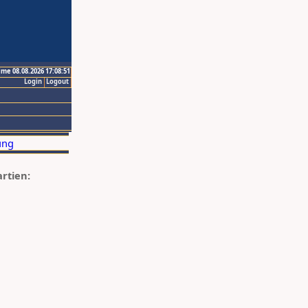
ime 08.08.2026 17:08:51
Login
Logout
artien: