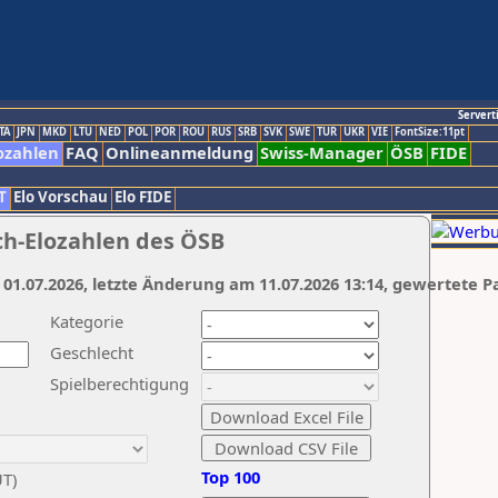
Servert
TA
JPN
MKD
LTU
NED
POL
POR
ROU
RUS
SRB
SVK
SWE
TUR
UKR
VIE
FontSize:11pt
ozahlen
FAQ
Onlineanmeldung
Swiss-Manager
ÖSB
FIDE
T
Elo Vorschau
Elo FIDE
ch-Elozahlen des ÖSB
 01.07.2026, letzte Änderung am 11.07.2026 13:14, gewertete P
Kategorie
Geschlecht
Spielberechtigung
Top 100
UT)