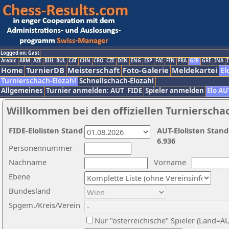
Logged on: Gast
Arabic
ARM
AZE
BIH
BUL
CAT
CHN
CRO
CZE
DEN
ENG
ESP
FAI
FIN
FRA
GER
GRE
INA
I
Home
TurnierDB
Meisterschaft
Foto-Galerie
Meldekartei
El
Turnierschach-Elozahl
Schnellschach-Elozahl
Allgemeines
Turnier anmelden: AUT
FIDE
Spieler anmelden
Elo AU
Willkommen bei den offiziellen Turnierscha
FIDE-Elolisten Stand
AUT-Elolisten Stand
6.936
Personennummer
Nachname
Vorname
Ebene
Bundesland
Spgem./Kreis/Verein
Nur "österreichische" Spieler (Land=A