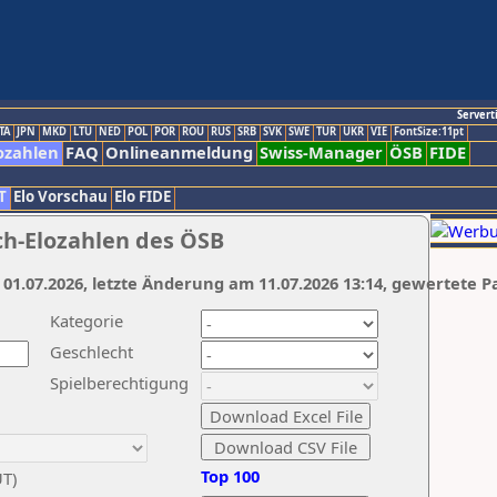
Servert
TA
JPN
MKD
LTU
NED
POL
POR
ROU
RUS
SRB
SVK
SWE
TUR
UKR
VIE
FontSize:11pt
ozahlen
FAQ
Onlineanmeldung
Swiss-Manager
ÖSB
FIDE
T
Elo Vorschau
Elo FIDE
ch-Elozahlen des ÖSB
 01.07.2026, letzte Änderung am 11.07.2026 13:14, gewertete P
Kategorie
Geschlecht
Spielberechtigung
Top 100
UT)