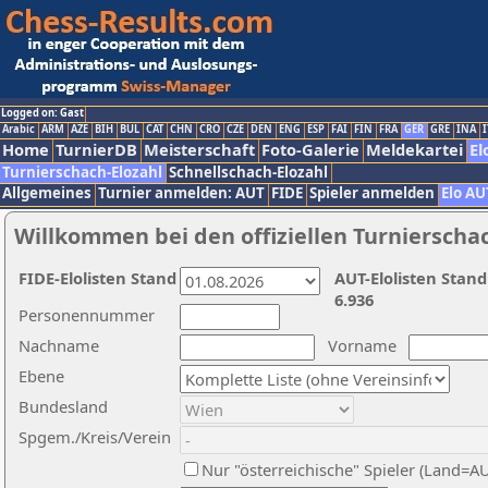
Logged on: Gast
Arabic
ARM
AZE
BIH
BUL
CAT
CHN
CRO
CZE
DEN
ENG
ESP
FAI
FIN
FRA
GER
GRE
INA
I
Home
TurnierDB
Meisterschaft
Foto-Galerie
Meldekartei
El
Turnierschach-Elozahl
Schnellschach-Elozahl
Allgemeines
Turnier anmelden: AUT
FIDE
Spieler anmelden
Elo AU
Willkommen bei den offiziellen Turnierscha
FIDE-Elolisten Stand
AUT-Elolisten Stand
6.936
Personennummer
Nachname
Vorname
Ebene
Bundesland
Spgem./Kreis/Verein
Nur "österreichische" Spieler (Land=A