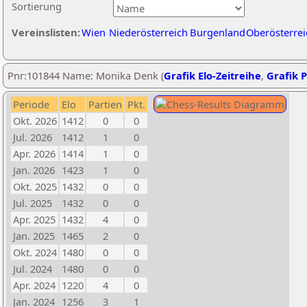
Sortierung
Vereinslisten:
Wien
Niederösterreich
Burgenland
Oberösterrei
Pnr:101844 Name: Monika Denk (
Grafik Elo-Zeitreihe
,
Grafik P
Periode
Elo
Partien
Pkt.
Okt. 2026
1412
0
0
Jul. 2026
1412
1
0
Apr. 2026
1414
1
0
Jan. 2026
1423
1
0
Okt. 2025
1432
0
0
Jul. 2025
1432
0
0
Apr. 2025
1432
4
0
Jan. 2025
1465
2
0
Okt. 2024
1480
0
0
Jul. 2024
1480
0
0
Apr. 2024
1220
4
0
Jan. 2024
1256
3
1