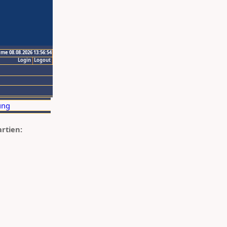
ime 08.08.2026 13:56:54
Login
Logout
artien: