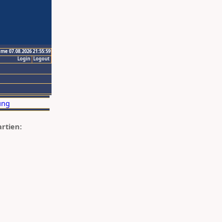
ime 07.08.2026 21:55:59
Login
Logout
artien: