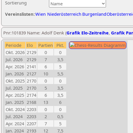
Sortierung
Vereinslisten:
Wien
Niederösterreich
Burgenland
Oberösterrei
Pnr:101839 Name: Adolf Denk (
Grafik Elo-Zeitreihe
,
Grafik Par
Periode
Elo
Partien
Pkt.
Okt. 2026
2129
0
0
Jul. 2026
2129
7
3,5
Apr. 2026
2141
6
5
Jan. 2026
2127
10
5,5
Okt. 2025
2170
0
0
Jul. 2025
2170
5
3,5
Apr. 2025
2174
6
3,5
Jan. 2025
2168
13
6
Okt. 2024
2203
0
0
Jul. 2024
2203
2
0,5
Apr. 2024
2207
7
5
Jan. 2024
2193
12
7,5