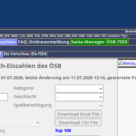
Servert
TA
JPN
MKD
LTU
NED
POL
POR
ROU
RUS
SRB
SVK
SWE
TUR
UKR
VIE
FontSize:11pt
ozahlen
FAQ
Onlineanmeldung
Swiss-Manager
ÖSB
FIDE
T
Elo Vorschau
Elo FIDE
ch-Elozahlen des ÖSB
 01.07.2026, letzte Änderung am 11.07.2026 13:14, gewertete P
Kategorie
Geschlecht
Spielberechtigung
Top 100
UT)