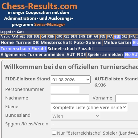
Logged on: Gast
Arabic
ARM
AZE
BIH
BUL
CAT
CHN
CRO
CZE
DEN
ENG
ESP
FAI
FIN
FRA
GER
GRE
INA
I
Home
TurnierDB
Meisterschaft
Foto-Galerie
Meldekartei
El
Turnierschach-Elozahl
Schnellschach-Elozahl
Allgemeines
Turnier anmelden: AUT
FIDE
Spieler anmelden
Elo AU
Willkommen bei den offiziellen Turnierscha
FIDE-Elolisten Stand
AUT-Elolisten Stand
6.936
Personennummer
Nachname
Vorname
Ebene
Bundesland
Spgem./Kreis/Verein
Nur "österreichische" Spieler (Land=A