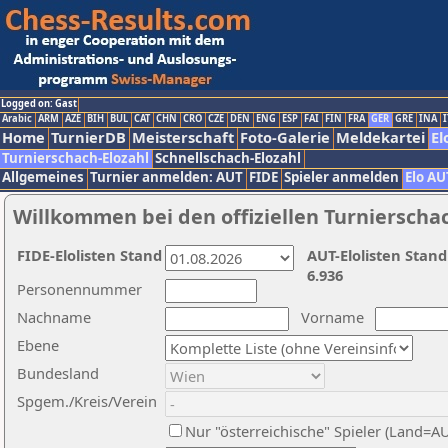
Logged on: Gast
Arabic
ARM
AZE
BIH
BUL
CAT
CHN
CRO
CZE
DEN
ENG
ESP
FAI
FIN
FRA
GER
GRE
INA
I
Home
TurnierDB
Meisterschaft
Foto-Galerie
Meldekartei
El
Turnierschach-Elozahl
Schnellschach-Elozahl
Allgemeines
Turnier anmelden: AUT
FIDE
Spieler anmelden
Elo AU
Willkommen bei den offiziellen Turnierscha
FIDE-Elolisten Stand
AUT-Elolisten Stand
6.936
Personennummer
Nachname
Vorname
Ebene
Bundesland
Spgem./Kreis/Verein
Nur "österreichische" Spieler (Land=A