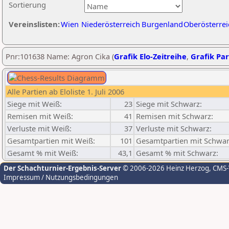
Sortierung
Vereinslisten:
Wien
Niederösterreich
Burgenland
Oberösterrei
Pnr:101638 Name: Agron Cika (
Grafik Elo-Zeitreihe
,
Grafik Par
Alle Partien ab Eloliste 1. Juli 2006
Siege mit Weiß:
23
Siege mit Schwarz:
Remisen mit Weiß:
41
Remisen mit Schwarz:
Verluste mit Weiß:
37
Verluste mit Schwarz:
Gesamtpartien mit Weiß:
101
Gesamtpartien mit Schwar
Gesamt % mit Weiß:
43,1
Gesamt % mit Schwarz:
Der Schachturnier-Ergebnis-Server
© 2006-2026 Heinz Herzog
, CMS
Impressum / Nutzungsbedingungen