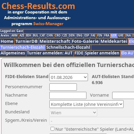
Logged on: Gast
Arabic
ARM
AZE
BIH
BUL
CAT
CHN
CRO
CZE
DEN
ENG
ESP
FAI
FIN
FRA
GER
GRE
INA
I
Home
TurnierDB
Meisterschaft
Foto-Galerie
Meldekartei
El
Turnierschach-Elozahl
Schnellschach-Elozahl
Allgemeines
Turnier anmelden: AUT
FIDE
Spieler anmelden
Elo AU
Willkommen bei den offiziellen Turnierscha
FIDE-Elolisten Stand
AUT-Elolisten Stand
6.936
Personennummer
Nachname
Vorname
Ebene
Bundesland
Spgem./Kreis/Verein
Nur "österreichische" Spieler (Land=A