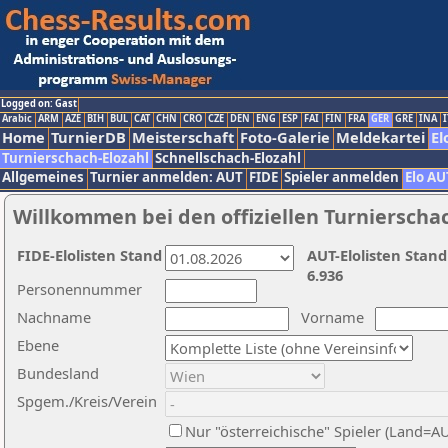
Logged on: Gast
Arabic
ARM
AZE
BIH
BUL
CAT
CHN
CRO
CZE
DEN
ENG
ESP
FAI
FIN
FRA
GER
GRE
INA
I
Home
TurnierDB
Meisterschaft
Foto-Galerie
Meldekartei
El
Turnierschach-Elozahl
Schnellschach-Elozahl
Allgemeines
Turnier anmelden: AUT
FIDE
Spieler anmelden
Elo AU
Willkommen bei den offiziellen Turnierscha
FIDE-Elolisten Stand
AUT-Elolisten Stand
6.936
Personennummer
Nachname
Vorname
Ebene
Bundesland
Spgem./Kreis/Verein
Nur "österreichische" Spieler (Land=A