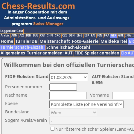
Logged on: Gast
Arabic
ARM
AZE
BIH
BUL
CAT
CHN
CRO
CZE
DEN
ENG
ESP
FAI
FIN
FRA
GER
GRE
INA
I
Home
TurnierDB
Meisterschaft
Foto-Galerie
Meldekartei
El
Turnierschach-Elozahl
Schnellschach-Elozahl
Allgemeines
Turnier anmelden: AUT
FIDE
Spieler anmelden
Elo AU
Willkommen bei den offiziellen Turnierscha
FIDE-Elolisten Stand
AUT-Elolisten Stand
6.936
Personennummer
Nachname
Vorname
Ebene
Bundesland
Spgem./Kreis/Verein
Nur "österreichische" Spieler (Land=A