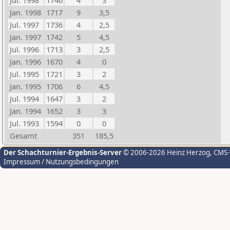
Jul. 1998
1746
4
3
Jan. 1998
1717
9
3,5
Jul. 1997
1736
4
2,5
Jan. 1997
1742
5
4,5
Jul. 1996
1713
3
2,5
Jan. 1996
1670
4
0
Jul. 1995
1721
3
2
Jan. 1995
1706
6
4,5
Jul. 1994
1647
3
2
Jan. 1994
1652
3
3
Jul. 1993
1594
0
0
Gesamt
351
185,5
Der Schachturnier-Ergebnis-Server
© 2006-2026 Heinz Herzog
, CMS
Impressum / Nutzungsbedingungen