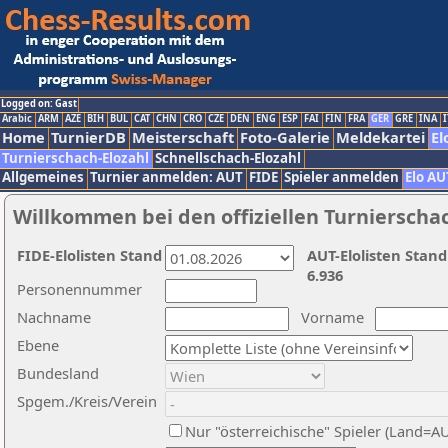
Logged on: Gast
Arabic
ARM
AZE
BIH
BUL
CAT
CHN
CRO
CZE
DEN
ENG
ESP
FAI
FIN
FRA
GER
GRE
INA
I
Home
TurnierDB
Meisterschaft
Foto-Galerie
Meldekartei
El
Turnierschach-Elozahl
Schnellschach-Elozahl
Allgemeines
Turnier anmelden: AUT
FIDE
Spieler anmelden
Elo AU
Willkommen bei den offiziellen Turnierscha
FIDE-Elolisten Stand
AUT-Elolisten Stand
6.936
Personennummer
Nachname
Vorname
Ebene
Bundesland
Spgem./Kreis/Verein
Nur "österreichische" Spieler (Land=A