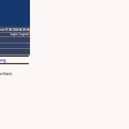
ime 07.08.2026 06:20:46
Login
Logout
artien: