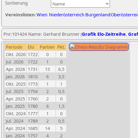
Sortierung
Vereinslisten:
Wien
Niederösterreich
Burgenland
Oberösterrei
Pnr:101424 Name: Gerhard Brunner (
Grafik Elo-Zeitreihe
,
Graf
Periode
Elo
Partien
Pkt.
Okt. 2026
1722
0
0
Jul. 2026
1722
1
0
Apr. 2026
1731
15
6,5
Jan. 2026
1810
6
3,5
Okt. 2025
1773
1
1
Jul. 2025
1754
2
0,5
Apr. 2025
1760
2
0
Jan. 2025
1780
6
1,5
Okt. 2024
1777
1
0
Jul. 2024
1789
2
0,5
Apr. 2024
1685
14
5
Jan. 2024
1757
4
2