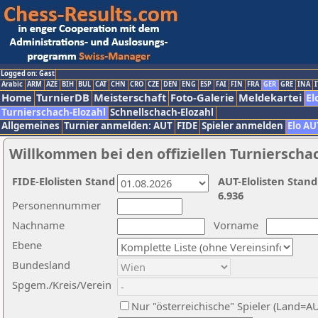
Logged on: Gast
Arabic
ARM
AZE
BIH
BUL
CAT
CHN
CRO
CZE
DEN
ENG
ESP
FAI
FIN
FRA
GER
GRE
INA
I
Home
TurnierDB
Meisterschaft
Foto-Galerie
Meldekartei
El
Turnierschach-Elozahl
Schnellschach-Elozahl
Allgemeines
Turnier anmelden: AUT
FIDE
Spieler anmelden
Elo AU
Willkommen bei den offiziellen Turnierscha
FIDE-Elolisten Stand
AUT-Elolisten Stand
6.936
Personennummer
Nachname
Vorname
Ebene
Bundesland
Spgem./Kreis/Verein
Nur "österreichische" Spieler (Land=A