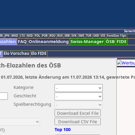
Servert
TA
JPN
MKD
LTU
NED
POL
POR
ROU
RUS
SRB
SVK
SWE
TUR
UKR
VIE
FontSize:11pt
ozahlen
FAQ
Onlineanmeldung
Swiss-Manager
ÖSB
FIDE
T
Elo Vorschau
Elo FIDE
ch-Elozahlen des ÖSB
 01.07.2026, letzte Änderung am 11.07.2026 13:14, gewertete P
Kategorie
Geschlecht
Spielberechtigung
Top 100
UT)