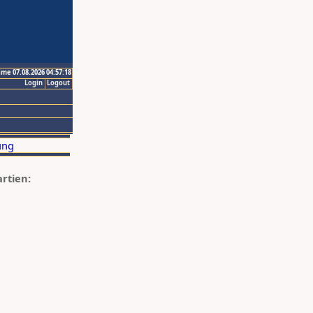
ime 07.08.2026 04:57:18
Login
Logout
artien: