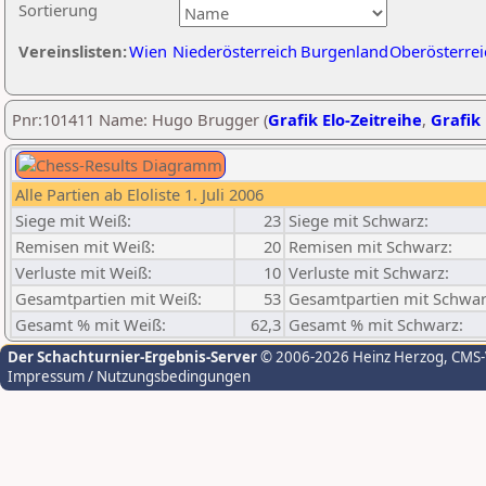
Sortierung
Vereinslisten:
Wien
Niederösterreich
Burgenland
Oberösterrei
Pnr:101411 Name: Hugo Brugger (
Grafik Elo-Zeitreihe
,
Grafik 
Alle Partien ab Eloliste 1. Juli 2006
Siege mit Weiß:
23
Siege mit Schwarz:
Remisen mit Weiß:
20
Remisen mit Schwarz:
Verluste mit Weiß:
10
Verluste mit Schwarz:
Gesamtpartien mit Weiß:
53
Gesamtpartien mit Schwar
Gesamt % mit Weiß:
62,3
Gesamt % mit Schwarz:
Der Schachturnier-Ergebnis-Server
© 2006-2026 Heinz Herzog
, CMS
Impressum / Nutzungsbedingungen