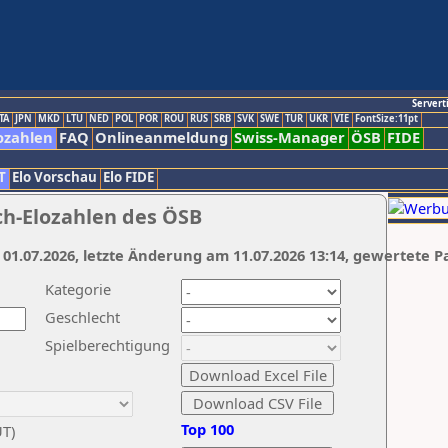
Servert
TA
JPN
MKD
LTU
NED
POL
POR
ROU
RUS
SRB
SVK
SWE
TUR
UKR
VIE
FontSize:11pt
ozahlen
FAQ
Onlineanmeldung
Swiss-Manager
ÖSB
FIDE
T
Elo Vorschau
Elo FIDE
ch-Elozahlen des ÖSB
 01.07.2026, letzte Änderung am 11.07.2026 13:14, gewertete P
Kategorie
Geschlecht
Spielberechtigung
Top 100
UT)