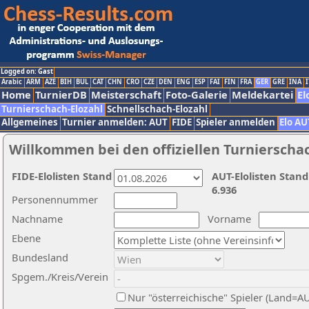
Logged on: Gast
Arabic
ARM
AZE
BIH
BUL
CAT
CHN
CRO
CZE
DEN
ENG
ESP
FAI
FIN
FRA
GER
GRE
INA
I
Home
TurnierDB
Meisterschaft
Foto-Galerie
Meldekartei
El
Turnierschach-Elozahl
Schnellschach-Elozahl
Allgemeines
Turnier anmelden: AUT
FIDE
Spieler anmelden
Elo AU
Willkommen bei den offiziellen Turnierscha
FIDE-Elolisten Stand
AUT-Elolisten Stand
6.936
Personennummer
Nachname
Vorname
Ebene
Bundesland
Spgem./Kreis/Verein
Nur "österreichische" Spieler (Land=A