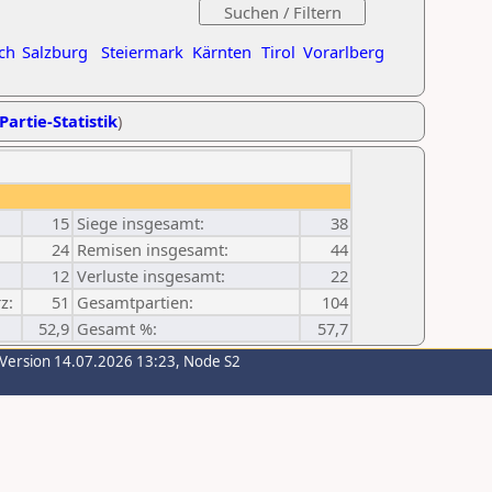
ch
Salzburg
Steiermark
Kärnten
Tirol
Vorarlberg
Partie-Statistik
)
15
Siege insgesamt:
38
24
Remisen insgesamt:
44
12
Verluste insgesamt:
22
z:
51
Gesamtpartien:
104
52,9
Gesamt %:
57,7
-Version 14.07.2026 13:23, Node S2