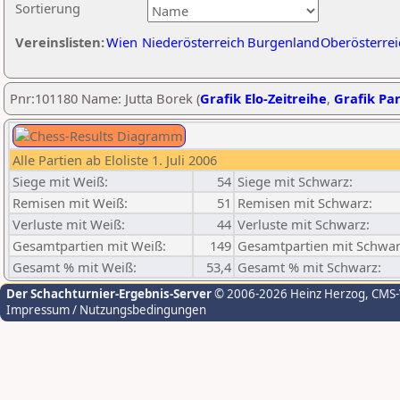
Sortierung
Vereinslisten:
Wien
Niederösterreich
Burgenland
Oberösterrei
Pnr:101180 Name: Jutta Borek (
Grafik Elo-Zeitreihe
,
Grafik Par
Alle Partien ab Eloliste 1. Juli 2006
Siege mit Weiß:
54
Siege mit Schwarz:
Remisen mit Weiß:
51
Remisen mit Schwarz:
Verluste mit Weiß:
44
Verluste mit Schwarz:
Gesamtpartien mit Weiß:
149
Gesamtpartien mit Schwar
Gesamt % mit Weiß:
53,4
Gesamt % mit Schwarz:
Der Schachturnier-Ergebnis-Server
© 2006-2026 Heinz Herzog
, CMS
Impressum / Nutzungsbedingungen