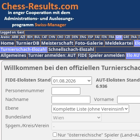
Logged on: Gast
Arabic
ARM
AZE
BIH
BUL
CAT
CHN
CRO
CZE
DEN
ENG
ESP
FAI
FIN
FRA
GER
GRE
INA
I
Home
TurnierDB
Meisterschaft
Foto-Galerie
Meldekartei
El
Turnierschach-Elozahl
Schnellschach-Elozahl
Allgemeines
Turnier anmelden: AUT
FIDE
Spieler anmelden
Elo AU
Willkommen bei den offiziellen Turnierscha
FIDE-Elolisten Stand
AUT-Elolisten Stand
6.936
Personennummer
Nachname
Vorname
Ebene
Bundesland
Spgem./Kreis/Verein
Nur "österreichische" Spieler (Land=A