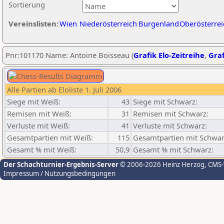
Sortierung
Vereinslisten:
Wien
Niederösterreich
Burgenland
Oberösterrei
Pnr:101170 Name: Antoine Boisseau (
Grafik Elo-Zeitreihe
,
Graf
Alle Partien ab Eloliste 1. Juli 2006
Siege mit Weiß:
43
Siege mit Schwarz:
Remisen mit Weiß:
31
Remisen mit Schwarz:
Verluste mit Weiß:
41
Verluste mit Schwarz:
Gesamtpartien mit Weiß:
115
Gesamtpartien mit Schwar
Gesamt % mit Weiß:
50,9
Gesamt % mit Schwarz:
Der Schachturnier-Ergebnis-Server
© 2006-2026 Heinz Herzog
, CMS
Impressum / Nutzungsbedingungen