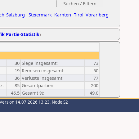
ch
Salzburg
Steiermark
Kärnten
Tirol
Vorarlberg
ik Partie-Statistik
)
30
Siege insgesamt:
73
19
Remisen insgesamt:
50
36
Verluste insgesamt:
77
z:
85
Gesamtpartien:
200
46,5
Gesamt %:
49,0
-Version 14.07.2026 13:23, Node S2