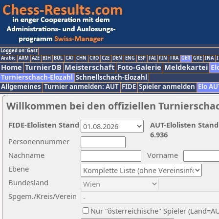
Logged on: Gast
Arabic
ARM
AZE
BIH
BUL
CAT
CHN
CRO
CZE
DEN
ENG
ESP
FAI
FIN
FRA
GER
GRE
INA
I
Home
TurnierDB
Meisterschaft
Foto-Galerie
Meldekartei
El
Turnierschach-Elozahl
Schnellschach-Elozahl
Allgemeines
Turnier anmelden: AUT
FIDE
Spieler anmelden
Elo AU
Willkommen bei den offiziellen Turnierscha
FIDE-Elolisten Stand
AUT-Elolisten Stand
6.936
Personennummer
Nachname
Vorname
Ebene
Bundesland
Spgem./Kreis/Verein
Nur "österreichische" Spieler (Land=A