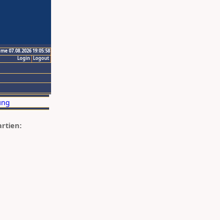
ime 07.08.2026 19:05:58
Login
Logout
artien: