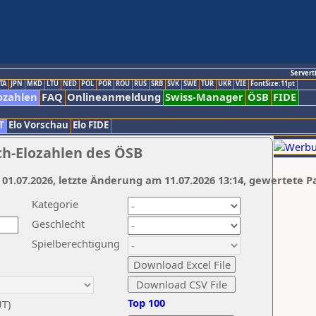
Servert
TA
JPN
MKD
LTU
NED
POL
POR
ROU
RUS
SRB
SVK
SWE
TUR
UKR
VIE
FontSize:11pt
ozahlen
FAQ
Onlineanmeldung
Swiss-Manager
ÖSB
FIDE
T
Elo Vorschau
Elo FIDE
ch-Elozahlen des ÖSB
 01.07.2026, letzte Änderung am 11.07.2026 13:14, gewertete P
Kategorie
Geschlecht
Spielberechtigung
Top 100
UT)