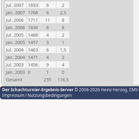
Jul. 2007
1693
6
2
Jan. 2007
1708
6
2,5
Jul. 2006
1711
11
8
Jan. 2006
1636
8
8
Jul. 2005
1488
4
2
Jan. 2005
1457
3
1
Jul. 2004
1463
6
1,5
Jan. 2004
1471
4
2
Jul. 2003
1456
9
4
Jan. 2003
0
1
0
Gesamt
235
116,5
Der Schachturnier-Ergebnis-Server
© 2006-2026 Heinz Herzog
, CMS
Impressum / Nutzungsbedingungen