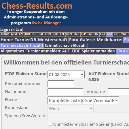
Logged on: Gast
Arabic
ARM
AZE
BIH
BUL
CAT
CHN
CRO
CZE
DEN
ENG
ESP
FAI
FIN
FRA
GER
GRE
INA
I
Home
TurnierDB
Meisterschaft
Foto-Galerie
Meldekartei
El
Turnierschach-Elozahl
Schnellschach-Elozahl
Allgemeines
Turnier anmelden: AUT
FIDE
Spieler anmelden
Elo AU
Willkommen bei den offiziellen Turnierscha
FIDE-Elolisten Stand
AUT-Elolisten Stand
6.936
Personennummer
Nachname
Vorname
Ebene
Bundesland
Spgem./Kreis/Verein
Nur "österreichische" Spieler (Land=A