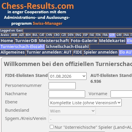
Logged on: Gast
Arabic
ARM
AZE
BIH
BUL
CAT
CHN
CRO
CZE
DEN
ENG
ESP
FAI
FIN
FRA
GER
GRE
INA
I
Home
TurnierDB
Meisterschaft
Foto-Galerie
Meldekartei
El
Turnierschach-Elozahl
Schnellschach-Elozahl
Allgemeines
Turnier anmelden: AUT
FIDE
Spieler anmelden
Elo AU
Willkommen bei den offiziellen Turnierscha
FIDE-Elolisten Stand
AUT-Elolisten Stand
6.936
Personennummer
Nachname
Vorname
Ebene
Bundesland
Spgem./Kreis/Verein
Nur "österreichische" Spieler (Land=A