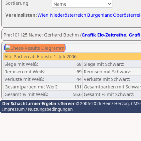
Sortierung
Vereinslisten:
Wien
Niederösterreich
Burgenland
Oberösterrei
Pnr:101125 Name: Gerhard Boehm (
Grafik Elo-Zeitreihe
,
Grafi
Alle Partien ab Eloliste 1. Juli 2006
Siege mit Weiß:
68
Siege mit Schwarz:
Remisen mit Weiß:
69
Remisen mit Schwarz:
Verluste mit Weiß:
44
Verluste mit Schwarz:
Gesamtpartien mit Weiß:
181
Gesamtpartien mit Schwar
Gesamt % mit Weiß:
56,6
Gesamt % mit Schwarz:
Der Schachturnier-Ergebnis-Server
© 2006-2026 Heinz Herzog
, CMS
Impressum / Nutzungsbedingungen