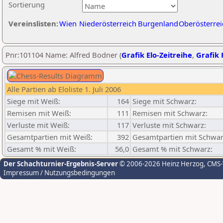
Sortierung
Vereinslisten:
Wien
Niederösterreich
Burgenland
Oberösterrei
Pnr:101104 Name: Alfred Bodner (
Grafik Elo-Zeitreihe
,
Grafik 
Alle Partien ab Eloliste 1. Juli 2006
Siege mit Weiß:
164
Siege mit Schwarz:
Remisen mit Weiß:
111
Remisen mit Schwarz:
Verluste mit Weiß:
117
Verluste mit Schwarz:
Gesamtpartien mit Weiß:
392
Gesamtpartien mit Schwar
Gesamt % mit Weiß:
56,0
Gesamt % mit Schwarz:
Der Schachturnier-Ergebnis-Server
© 2006-2026 Heinz Herzog
, CMS
Impressum / Nutzungsbedingungen