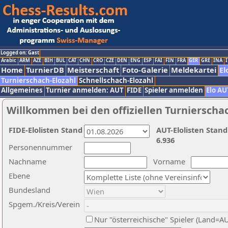
Logged on: Gast
Arabic
ARM
AZE
BIH
BUL
CAT
CHN
CRO
CZE
DEN
ENG
ESP
FAI
FIN
FRA
GER
GRE
INA
I
Home
TurnierDB
Meisterschaft
Foto-Galerie
Meldekartei
El
Turnierschach-Elozahl
Schnellschach-Elozahl
Allgemeines
Turnier anmelden: AUT
FIDE
Spieler anmelden
Elo AU
Willkommen bei den offiziellen Turnierscha
FIDE-Elolisten Stand
AUT-Elolisten Stand
6.936
Personennummer
Nachname
Vorname
Ebene
Bundesland
Spgem./Kreis/Verein
Nur "österreichische" Spieler (Land=A