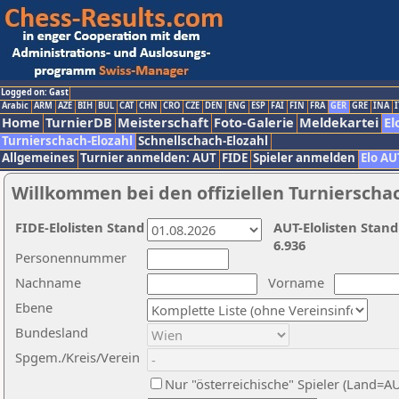
Logged on: Gast
Arabic
ARM
AZE
BIH
BUL
CAT
CHN
CRO
CZE
DEN
ENG
ESP
FAI
FIN
FRA
GER
GRE
INA
I
Home
TurnierDB
Meisterschaft
Foto-Galerie
Meldekartei
El
Turnierschach-Elozahl
Schnellschach-Elozahl
Allgemeines
Turnier anmelden: AUT
FIDE
Spieler anmelden
Elo AU
Willkommen bei den offiziellen Turnierscha
FIDE-Elolisten Stand
AUT-Elolisten Stand
6.936
Personennummer
Nachname
Vorname
Ebene
Bundesland
Spgem./Kreis/Verein
Nur "österreichische" Spieler (Land=A