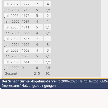
Jul. 2007
1772
7
4
Jan. 2007
1743
5
3,5
Jul. 2006
1676
5
2
Jan. 2006
1697
4
1
Jul. 2005
1711
5
3,5
Jan. 2005
1666
4
2,5
Jul. 2004
1646
7
1
Jan. 2004
1696
4
3
Jul. 2003
1662
4
3
Jan. 2003
1636
5
2,5
Jul. 2002
1641
11
5,5
Jan. 2002
0
6
2,5
Gesamt
215
92
Der Schachturnier-Ergebnis-Server
© 2006-2026 Heinz Herzog
, CMS
Impressum / Nutzungsbedingungen