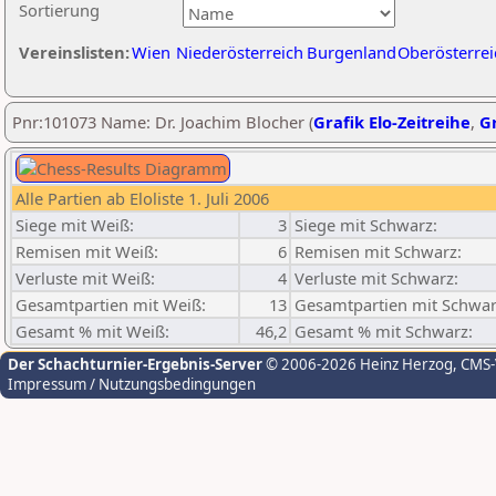
Sortierung
Vereinslisten:
Wien
Niederösterreich
Burgenland
Oberösterrei
Pnr:101073 Name: Dr. Joachim Blocher (
Grafik Elo-Zeitreihe
,
Gr
Alle Partien ab Eloliste 1. Juli 2006
Siege mit Weiß:
3
Siege mit Schwarz:
Remisen mit Weiß:
6
Remisen mit Schwarz:
Verluste mit Weiß:
4
Verluste mit Schwarz:
Gesamtpartien mit Weiß:
13
Gesamtpartien mit Schwar
Gesamt % mit Weiß:
46,2
Gesamt % mit Schwarz:
Der Schachturnier-Ergebnis-Server
© 2006-2026 Heinz Herzog
, CMS
Impressum / Nutzungsbedingungen