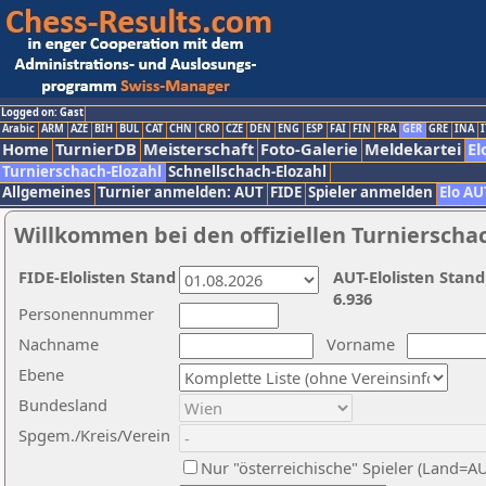
Logged on: Gast
Arabic
ARM
AZE
BIH
BUL
CAT
CHN
CRO
CZE
DEN
ENG
ESP
FAI
FIN
FRA
GER
GRE
INA
I
Home
TurnierDB
Meisterschaft
Foto-Galerie
Meldekartei
El
Turnierschach-Elozahl
Schnellschach-Elozahl
Allgemeines
Turnier anmelden: AUT
FIDE
Spieler anmelden
Elo AU
Willkommen bei den offiziellen Turnierscha
FIDE-Elolisten Stand
AUT-Elolisten Stand
6.936
Personennummer
Nachname
Vorname
Ebene
Bundesland
Spgem./Kreis/Verein
Nur "österreichische" Spieler (Land=A