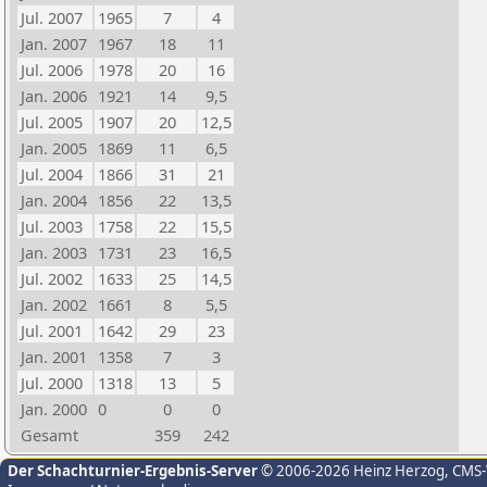
Jul. 2007
1965
7
4
Jan. 2007
1967
18
11
Jul. 2006
1978
20
16
Jan. 2006
1921
14
9,5
Jul. 2005
1907
20
12,5
Jan. 2005
1869
11
6,5
Jul. 2004
1866
31
21
Jan. 2004
1856
22
13,5
Jul. 2003
1758
22
15,5
Jan. 2003
1731
23
16,5
Jul. 2002
1633
25
14,5
Jan. 2002
1661
8
5,5
Jul. 2001
1642
29
23
Jan. 2001
1358
7
3
Jul. 2000
1318
13
5
Jan. 2000
0
0
0
Gesamt
359
242
Der Schachturnier-Ergebnis-Server
© 2006-2026 Heinz Herzog
, CMS