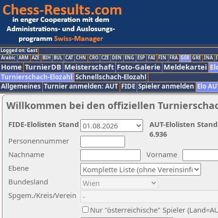
Logged on: Gast
Arabic
ARM
AZE
BIH
BUL
CAT
CHN
CRO
CZE
DEN
ENG
ESP
FAI
FIN
FRA
GER
GRE
INA
I
Home
TurnierDB
Meisterschaft
Foto-Galerie
Meldekartei
El
Turnierschach-Elozahl
Schnellschach-Elozahl
Allgemeines
Turnier anmelden: AUT
FIDE
Spieler anmelden
Elo AU
Willkommen bei den offiziellen Turnierscha
FIDE-Elolisten Stand
AUT-Elolisten Stand
6.936
Personennummer
Nachname
Vorname
Ebene
Bundesland
Spgem./Kreis/Verein
Nur "österreichische" Spieler (Land=A