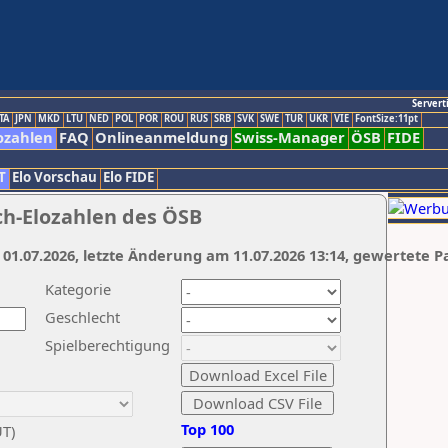
Servert
TA
JPN
MKD
LTU
NED
POL
POR
ROU
RUS
SRB
SVK
SWE
TUR
UKR
VIE
FontSize:11pt
ozahlen
FAQ
Onlineanmeldung
Swiss-Manager
ÖSB
FIDE
T
Elo Vorschau
Elo FIDE
ch-Elozahlen des ÖSB
 01.07.2026, letzte Änderung am 11.07.2026 13:14, gewertete P
Kategorie
Geschlecht
Spielberechtigung
Top 100
UT)