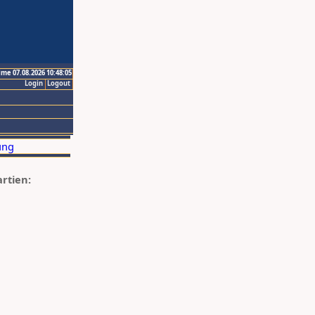
ime 07.08.2026 10:48:05
Login
Logout
artien: