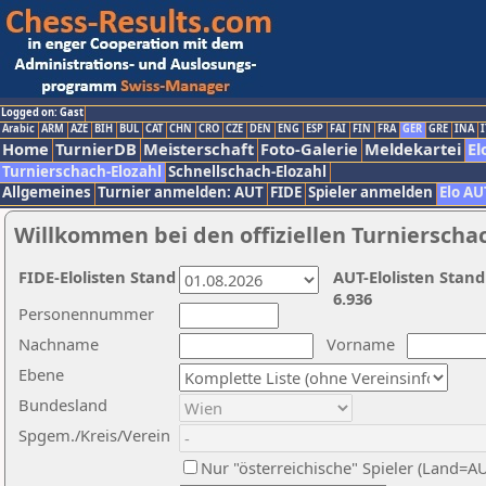
Logged on: Gast
Arabic
ARM
AZE
BIH
BUL
CAT
CHN
CRO
CZE
DEN
ENG
ESP
FAI
FIN
FRA
GER
GRE
INA
I
Home
TurnierDB
Meisterschaft
Foto-Galerie
Meldekartei
El
Turnierschach-Elozahl
Schnellschach-Elozahl
Allgemeines
Turnier anmelden: AUT
FIDE
Spieler anmelden
Elo AU
Willkommen bei den offiziellen Turnierscha
FIDE-Elolisten Stand
AUT-Elolisten Stand
6.936
Personennummer
Nachname
Vorname
Ebene
Bundesland
Spgem./Kreis/Verein
Nur "österreichische" Spieler (Land=A