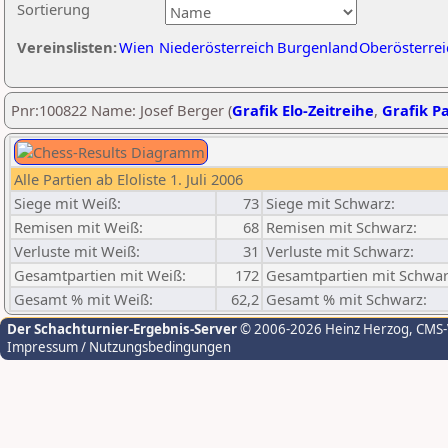
Sortierung
Vereinslisten:
Wien
Niederösterreich
Burgenland
Oberösterrei
Pnr:100822 Name: Josef Berger (
Grafik Elo-Zeitreihe
,
Grafik Pa
Alle Partien ab Eloliste 1. Juli 2006
Siege mit Weiß:
73
Siege mit Schwarz:
Remisen mit Weiß:
68
Remisen mit Schwarz:
Verluste mit Weiß:
31
Verluste mit Schwarz:
Gesamtpartien mit Weiß:
172
Gesamtpartien mit Schwar
Gesamt % mit Weiß:
62,2
Gesamt % mit Schwarz:
Der Schachturnier-Ergebnis-Server
© 2006-2026 Heinz Herzog
, CMS
Impressum / Nutzungsbedingungen