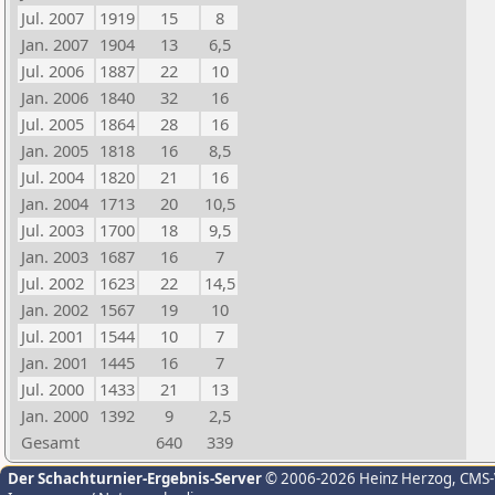
Jul. 2007
1919
15
8
Jan. 2007
1904
13
6,5
Jul. 2006
1887
22
10
Jan. 2006
1840
32
16
Jul. 2005
1864
28
16
Jan. 2005
1818
16
8,5
Jul. 2004
1820
21
16
Jan. 2004
1713
20
10,5
Jul. 2003
1700
18
9,5
Jan. 2003
1687
16
7
Jul. 2002
1623
22
14,5
Jan. 2002
1567
19
10
Jul. 2001
1544
10
7
Jan. 2001
1445
16
7
Jul. 2000
1433
21
13
Jan. 2000
1392
9
2,5
Gesamt
640
339
Der Schachturnier-Ergebnis-Server
© 2006-2026 Heinz Herzog
, CMS