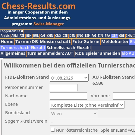
Logged on: Gast
Arabic
ARM
AZE
BIH
BUL
CAT
CHN
CRO
CZE
DEN
ENG
ESP
FAI
FIN
FRA
GER
GRE
INA
I
Home
TurnierDB
Meisterschaft
Foto-Galerie
Meldekartei
El
Turnierschach-Elozahl
Schnellschach-Elozahl
Allgemeines
Turnier anmelden: AUT
FIDE
Spieler anmelden
Elo AU
Willkommen bei den offiziellen Turnierscha
FIDE-Elolisten Stand
AUT-Elolisten Stand
6.936
Personennummer
Nachname
Vorname
Ebene
Bundesland
Spgem./Kreis/Verein
Nur "österreichische" Spieler (Land=A