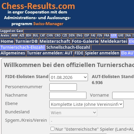
Logged on: Gast
Arabic
ARM
AZE
BIH
BUL
CAT
CHN
CRO
CZE
DEN
ENG
ESP
FAI
FIN
FRA
GER
GRE
INA
I
Home
TurnierDB
Meisterschaft
Foto-Galerie
Meldekartei
El
Turnierschach-Elozahl
Schnellschach-Elozahl
Allgemeines
Turnier anmelden: AUT
FIDE
Spieler anmelden
Elo AU
Willkommen bei den offiziellen Turnierscha
FIDE-Elolisten Stand
AUT-Elolisten Stand
6.936
Personennummer
Nachname
Vorname
Ebene
Bundesland
Spgem./Kreis/Verein
Nur "österreichische" Spieler (Land=A